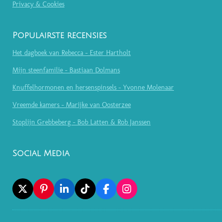
Privacy & Cookies
Populairste recensies
Het dagboek van Rebecca - Ester Hartholt
Mijn steenfamilie - Bastiaan Dolmans
Knuffelhormonen en hersenspinsels - Yvonne Molenaar
Vreemde kamers - Marijke van Oosterzee
Stoplijn Grebbeberg - Bob Latten & Rob Janssen
Social Media
X
P
L
T
F
I
I
I
I
A
N
N
N
K
C
S
T
K
T
E
T