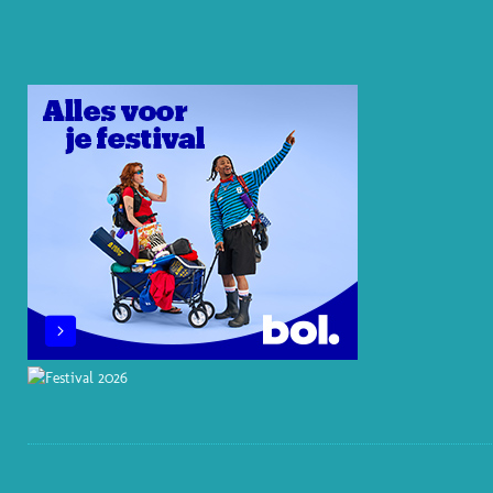
E
E
O
B
A
R
D
K
O
G
E
I
O
R
S
N
K
A
T
M