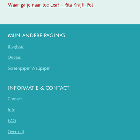
Waar ga je naar toe Lea? - Rita Knijff-Pot
Mijn andere pagina's
Blogtour
Quotes
Screenpaper Wallpaper
Informatie & contact
Contact
Info
FAQ
Over mij