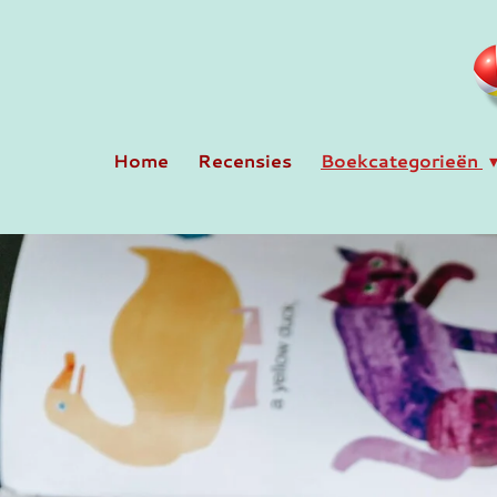
Ga
direct
naar
de
hoofdinhoud
Home
Recensies
Boekcategorieën