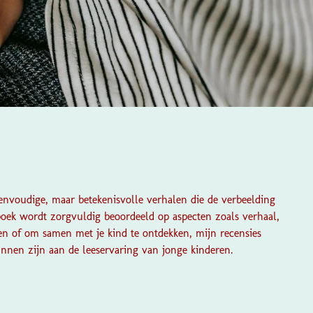
eenvoudige, maar betekenisvolle verhalen die de verbeelding
boek wordt zorgvuldig beoordeeld op aspecten zoals verhaal,
zen of om samen met je kind te ontdekken, mijn recensies
unnen zijn aan de leeservaring van jonge kinderen.