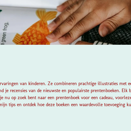
ervaringen van kinderen. Ze combineren prachtige illustraties met 
nd je recensies van de nieuwste en populairste prentenboeken. Elk 
Of je nu op zoek bent naar een prentenboek voor een cadeau, voorle
 mijn tips en ontdek hoe deze boeken een waardevolle toevoeging k