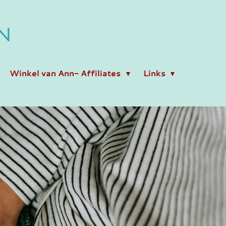
N
Winkel van Ann- Affiliates
Links