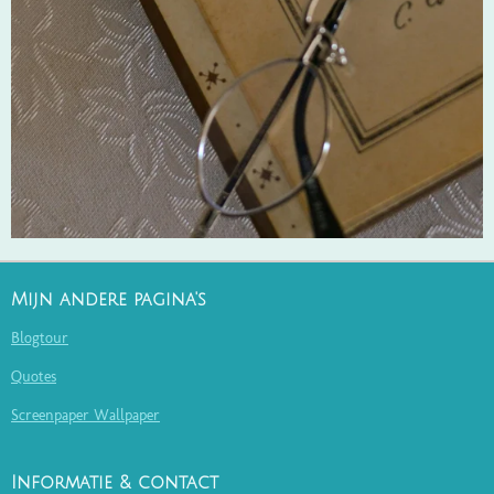
Mijn andere pagina's
Blogtour
Quotes
Screenpaper Wallpaper
Informatie & contact