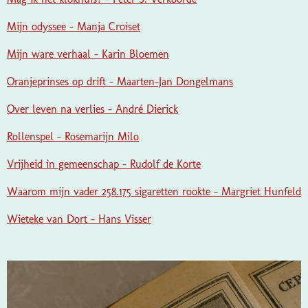
Mijn odyssee - Manja Croiset
Mijn ware verhaal - Karin Bloemen
Oranjeprinses op drift - Maarten-Jan Dongelmans
Over leven na verlies - André Dierick
Rollenspel - Rosemarijn Milo
Vrijheid in gemeenschap - Rudolf de Korte
Waarom mijn vader 258.175 sigaretten rookte - Margriet Hunfeld
Wieteke van Dort - Hans Visser