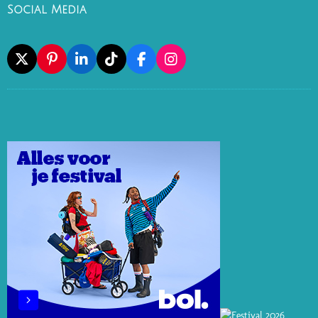
Social Media
X
P
L
T
F
I
I
I
I
A
N
N
N
K
C
S
T
K
T
E
T
E
E
O
B
A
R
D
K
O
G
E
I
O
R
S
N
K
A
T
M