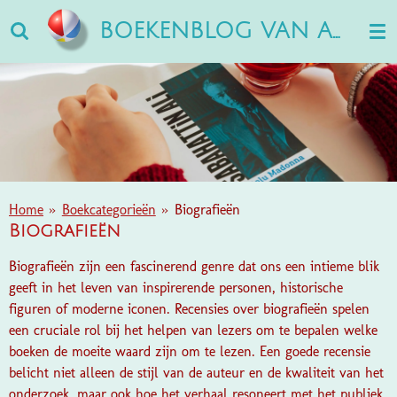
Ga
BOEKENBLOG VAN ANN
direct
naar
de
hoofdinhoud
Home
»
Boekcategorieën
»
Biografieën
Biografieën
Biografieën zijn een fascinerend genre dat ons een intieme blik
geeft in het leven van inspirerende personen, historische
figuren of moderne iconen. Recensies over biografieën spelen
een cruciale rol bij het helpen van lezers om te bepalen welke
boeken de moeite waard zijn om te lezen. Een goede recensie
belicht niet alleen de stijl van de auteur en de kwaliteit van het
onderzoek, maar ook hoe het verhaal resoneert met het publiek.