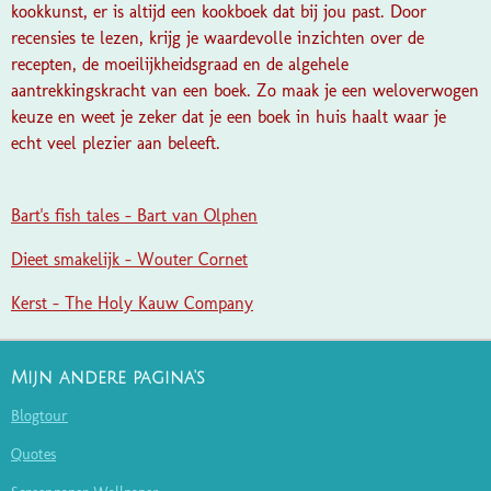
kookkunst, er is altijd een kookboek dat bij jou past. Door
recensies te lezen, krijg je waardevolle inzichten over de
recepten, de moeilijkheidsgraad en de algehele
aantrekkingskracht van een boek. Zo maak je een weloverwogen
keuze en weet je zeker dat je een boek in huis haalt waar je
echt veel plezier aan beleeft.
Bart's fish tales - Bart van Olphen
Dieet smakelijk - Wouter Cornet
Kerst - The Holy Kauw Company
Mijn andere pagina's
Blogtour
Quotes