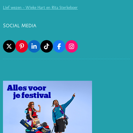
Lief wezen - Wieke Hart en Rita Sterkeboer
Social Media
X
P
L
T
F
I
I
I
I
A
N
N
N
K
C
S
T
K
T
E
T
E
E
O
B
A
R
D
K
O
G
E
I
O
R
S
N
K
A
T
M