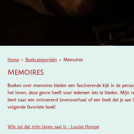
Home
»
Boekcategorieën
»
Memoires
Memoires
Boeken over memoires bieden een fascinerende kijk in de perso
het leven, deze genre heeft voor iedereen iets te bieden. Mijn r
bent naar een ontroerend levensverhaal of een boek dat je aan 
volgende favoriete boek!
Wie zei dat mijn leven saai is - Louise Hompe