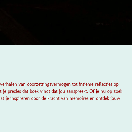
verhalen van doorzettingsvermogen tot intieme reflecties op
t je precies dat boek vindt dat jou aanspreekt. Of je nu op zoek
Laat je inspireren door de kracht van memoires en ontdek jouw