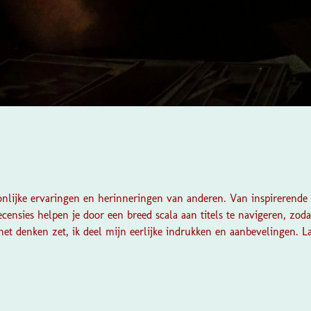
onlijke ervaringen en herinneringen van anderen. Van inspirerende 
ecensies helpen je door een breed scala aan titels te navigeren, zoda
het denken zet, ik deel mijn eerlijke indrukken en aanbevelingen. 