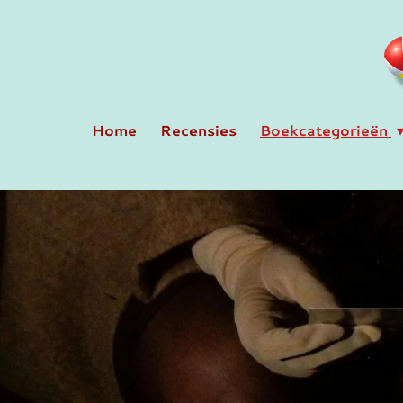
Ga
direct
naar
de
hoofdinhoud
Home
Recensies
Boekcategorieën