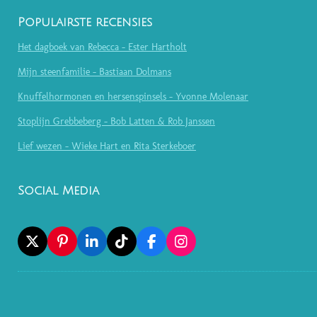
Populairste recensies
Het dagboek van Rebecca - Ester Hartholt
Mijn steenfamilie - Bastiaan Dolmans
Knuffelhormonen en hersenspinsels - Yvonne Molenaar
Stoplijn Grebbeberg - Bob Latten & Rob Janssen
Lief wezen - Wieke Hart en Rita Sterkeboer
Social Media
X
P
L
T
F
I
I
I
I
A
N
N
N
K
C
S
T
K
T
E
T
E
E
O
B
A
R
D
K
O
G