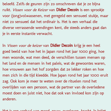
beleefd. Zelfs de geuren zijn zo omschreven dat je ze bijna
ruikt.
Vissen voor de Keizer
van
Didier Decoin
is een sprookje
voor (jong)volwassenen, met geregeld een sensueel stukje, maar
niet zo sensueel dat het ordinair is. Het is een verhaal die
diverse verrassende wendingen kent, die steeds anders gaat dan
je in eerste instantie verwacht.
In
Vissen voor de keizer
van
Didier Decoin
krijg je een heel
goed beeld van hoe het in Japan rond het jaar 1000 ging, hoe
men woonde, wat men deed, de verschillen tussen mensen op
het land en de mensen in het paleis, wat de gewoontes waren,
hoe vrouwen aan het hof zorgden dat ze lekker roken en hoe
men zich in die tijd kleedde. Hoe Japan rond het jaar 1000 eruit
zag. Ook kom je meer te weten over de rituelen rond het
overlijden van een persoon, wat de partner van de overledene
moest doen en juist niet, hoe dat ook van invloed kon zijn op
anderen.
Het is een verhaal van moed, rouw, overleven, kracht. Je krijgt