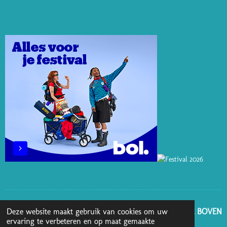
T
K
T
E
T
E
E
O
B
A
R
D
K
O
G
E
I
O
R
S
N
K
A
T
M
GA NAAR BOVEN
Deze website maakt gebruik van cookies om uw
ervaring te verbeteren en op maat gemaakte