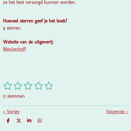
ze het best verzorgd kunnen worden.
Hoeveel sterren geef je het boek?
4 sterren.
Website van de uitgeverij:
Meulenhoff
1
2
3
4
5
S
R
t
a
s
s
s
s
s
e
0 stemmen
t
m
t
t
t
t
t
i
m
e
e
e
e
e
«
Vorige
e
Volgende
»
n
n
g
r
r
r
r
r
D
D
S
D
:
E
E
H
E