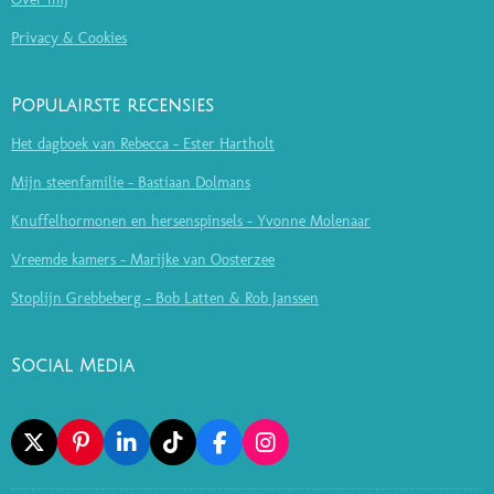
Privacy & Cookies
Populairste recensies
Het dagboek van Rebecca - Ester Hartholt
Mijn steenfamilie - Bastiaan Dolmans
Knuffelhormonen en hersenspinsels - Yvonne Molenaar
Vreemde kamers - Marijke van Oosterzee
Stoplijn Grebbeberg - Bob Latten & Rob Janssen
Social Media
X
P
L
T
F
I
I
I
I
A
N
N
N
K
C
S