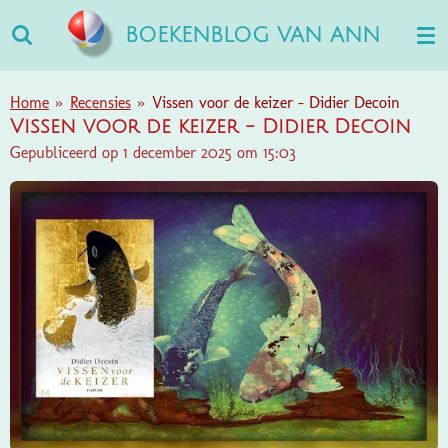
Ga
BOEKENBLOG VAN ANN
direct
naar
de
Home
»
Recensies
»
Vissen voor de keizer - Didier Decoin
hoofdinhoud
Vissen voor de keizer - Didier Decoin
Gepubliceerd op 1 december 2025 om 15:03