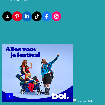
Social Media
X
P
L
T
F
I
I
I
I
A
N
N
N
K
C
S
T
K
T
E
T
E
E
O
B
A
R
D
K
O
G
E
I
O
R
S
N
K
A
T
M