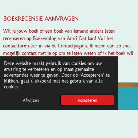
Boekrecensie aanvragen
Wil je jouw boek of een boek van iemand anders laten
recenseren op Boekenblog van Ann? Dat kan! Vul het
contactformulier in via de
Contactpagina
. Ik neem dan zo snel
mogelijk contact met je op om te laten weten of ik het boek wil
recenseren.
Deze website maakt gebruik van cookies om uw
ervaring te verbeteren en op maat gemaakte
advertenties weer te geven. Door op ‘Accepteren’ te
klikken, gaat u akkoord met het gebruik van alle
cookies.
Afwijzen
Accepteren
Pinterest