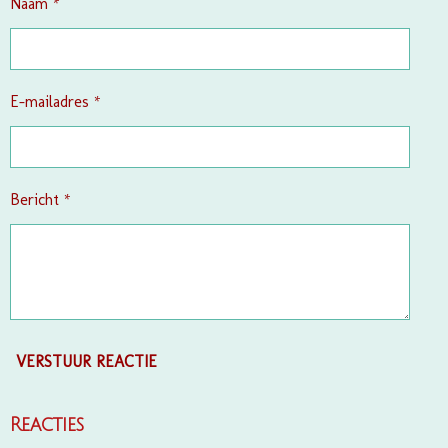
n
n
n
n
Naam *
e
r
r
e
E-mailadres *
n
Bericht *
VERSTUUR REACTIE
Reacties