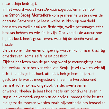
maar schijn bedriegt.
In het woord vooraf van
De rode dageraad
en in de noot
van
Simon Sebag Montefiore
kom je meer te weten over de
operatie Barbarossa. Je leest welke stukken op waarheid
berusten en welke stukken fictie zijn, welke personages echt
bestaan hebben en wie fictie zijn. Ook vertelt de auteur hoe
hij het boek heeft geschreven, waar hij de ideeën vandaan
haalde.
De personen, dieren en omgeving worden kort, maar krachtig
omschreven, soms zelfs haast poëtisch.
Tijdens het lezen van de proloog word je nieuwsgierig naar
het verhaal, naar het verleden van Benja, je wilt weten wie hij
echt is en als je het boek uit hebt, heb je hem in je hart
gesloten. Je wordt meegesleurd in een hartverscheurend
verhaal vol emoties, ongeloof, liefde, overleven en
onwerkelijkheden. Je leest hoe het is om continu te leven in
angst, de verschrikkingen van de oorlog, onmogelijke keuzes
die gemaakt moeten worden zoals bijvoorbeeld om iemand te
vermoorden omdat hij jou anders vermoord, waarom