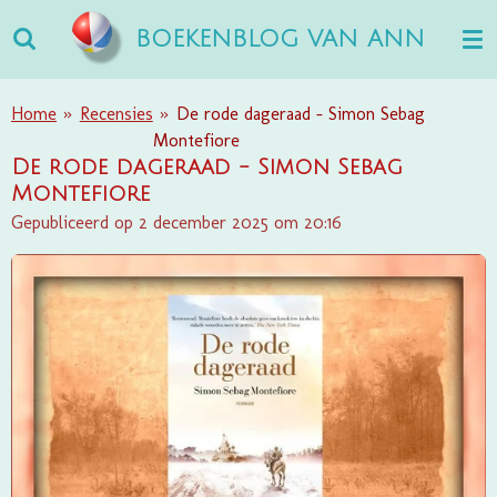
Ga
BOEKENBLOG VAN ANN
direct
naar
de
Home
»
Recensies
»
De rode dageraad - Simon Sebag
hoofdinhoud
Montefiore
De rode dageraad - Simon Sebag
Montefiore
Gepubliceerd op 2 december 2025 om 20:16