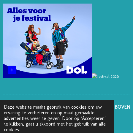
E
I
O
R
S
N
K
A
T
M
GA NAAR BOVEN
Deze website maakt gebruik van cookies om uw
ervaring te verbeteren en op maat gemaakte
advertenties weer te geven. Door op ‘Accepteren’
© 2025 - 2026 Boekenblog van Ann
te klikken, gaat u akkoord met het gebruik van alle
cookies.