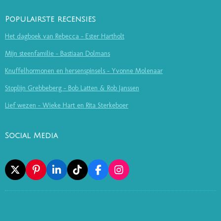
Populairste recensies
Het dagboek van Rebecca - Ester Hartholt
Mijn steenfamilie - Bastiaan Dolmans
Knuffelhormonen en hersenspinsels - Yvonne Molenaar
Stoplijn Grebbeberg - Bob Latten & Rob Janssen
Lief wezen - Wieke Hart en Rita Sterkeboer
Social Media
X
P
L
T
F
I
I
I
I
A
N
N
N
K
C
S
T
K
T
E
T
E
E
O
B
A
R
D
K
O
G