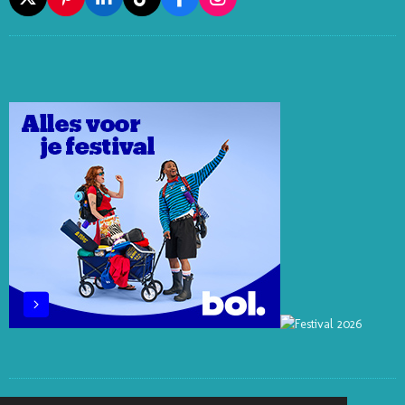
X
P
L
T
F
I
I
I
I
A
N
N
N
K
C
S
T
K
T
E
T
E
E
O
B
A
R
D
K
O
G
E
I
O
R
S
N
K
A
T
M