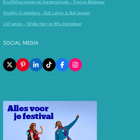
Knuffelhormonen en hersenspinsels - Yvonne Molenaar
Stoplijn Grebbeberg - Bob Latten & Rob Janssen
Lief wezen - Wieke Hart en Rita Sterkeboer
Social Media
X
P
L
T
F
I
I
I
I
A
N
N
N
K
C
S
T
K
T
E
T
E
E
O
B
A
R
D
K
O
G
E
I
O
R
S
N
K
A
T
M