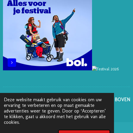
S
N
K
A
T
M
GA NAAR BOVEN
Deze website maakt gebruik van cookies om uw
ervaring te verbeteren en op maat gemaakte
advertenties weer te geven. Door op ‘Accepteren’
© 2025 - 2026 Boekenblog van Ann
te klikken, gaat u akkoord met het gebruik van alle
cookies.