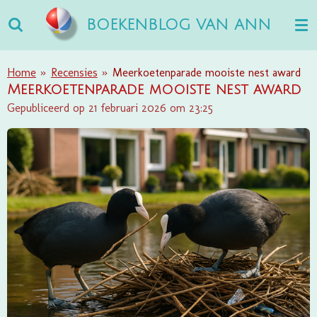
Ga
BOEKENBLOG VAN ANN
direct
naar
de
Home
»
Recensies
»
Meerkoetenparade mooiste nest award
hoofdinhoud
Meerkoetenparade mooiste nest award
Gepubliceerd op 21 februari 2026 om 23:25