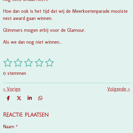
Hoe dan ook is het tijd dat wij de Meerkoetenparade mooiste
nest award gaan winnen.
Glimmers mogen erbij voor de Glamour.
Als we dan nog niet winnen...
1
2
3
4
5
S
R
t
a
s
s
s
s
s
e
0 stemmen
t
m
t
t
t
t
t
i
m
e
e
e
e
e
«
Vorige
e
Volgende
»
n
n
g
r
r
r
r
r
D
D
S
D
:
E
E
H
E
r
r
r
r
L
E
A
L
0
E
L
R
E
Reactie plaatsen
e
e
e
e
s
N
E
N
t
n
n
n
n
Naam *
e