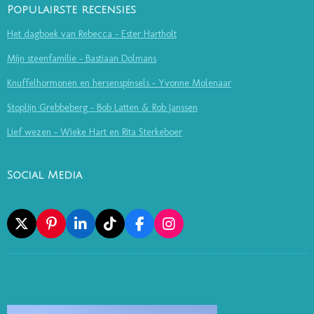
Populairste recensies
Het dagboek van Rebecca - Ester Hartholt
Mijn steenfamilie - Bastiaan Dolmans
Knuffelhormonen en hersenspinsels - Yvonne Molenaar
Stoplijn Grebbeberg - Bob Latten & Rob Janssen
Lief wezen - Wieke Hart en Rita Sterkeboer
Social Media
X
P
L
T
F
I
I
I
I
A
N
N
N
K
C
S
T
K
T
E
T
E
E
O
B
A
R
D
K
O
G
E
I
O
R