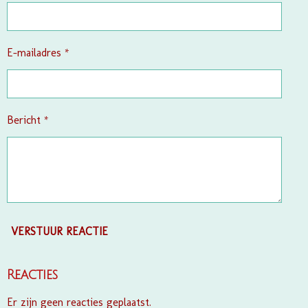
r
r
e
E-mailadres *
n
Bericht *
VERSTUUR REACTIE
Reacties
Er zijn geen reacties geplaatst.