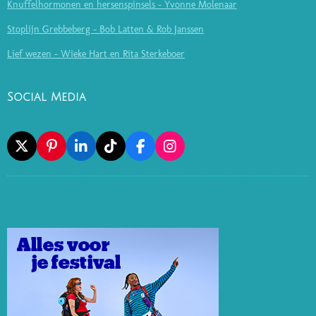
Knuffelhormonen en hersenspinsels - Yvonne Molenaar
Stoplijn Grebbeberg - Bob Latten & Rob Janssen
Lief wezen - Wieke Hart en Rita Sterkeboer
Social Media
X
P
L
T
F
I
I
I
I
A
N
N
N
K
C
S
T
K
T
E
T
E
E
O
B
A
R
D
K
O
G
E
I
O
R
S
N
K
A
T
M