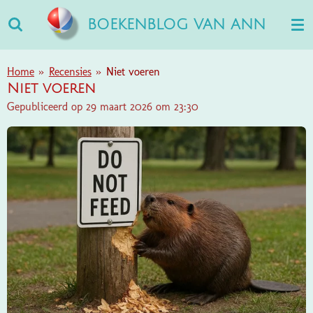
Ga
BOEKENBLOG VAN ANN
direct
naar
de
Home
»
Recensies
»
Niet voeren
hoofdinhoud
Niet voeren
Gepubliceerd op 29 maart 2026 om 23:30