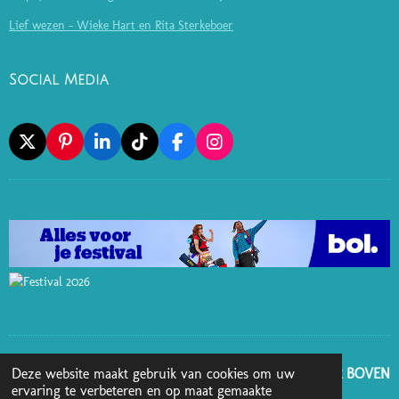
Lief wezen - Wieke Hart en Rita Sterkeboer
Social Media
X
P
L
T
F
I
I
I
I
A
N
N
N
K
C
S
T
K
T
E
T
E
E
O
B
A
R
D
K
O
G
E
I
O
R
S
N
K
A
T
M
GA NAAR BOVEN
Deze website maakt gebruik van cookies om uw
ervaring te verbeteren en op maat gemaakte