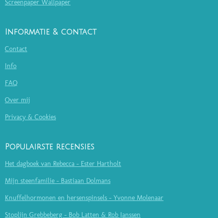
Screenpaper Wallpaper
Informatie & contact
Contact
Info
FAQ
Over mij
Privacy & Cookies
Populairste recensies
Het dagboek van Rebecca - Ester Hartholt
Mijn steenfamilie - Bastiaan Dolmans
Knuffelhormonen en hersenspinsels - Yvonne Molenaar
Stoplijn Grebbeberg - Bob Latten & Rob Janssen