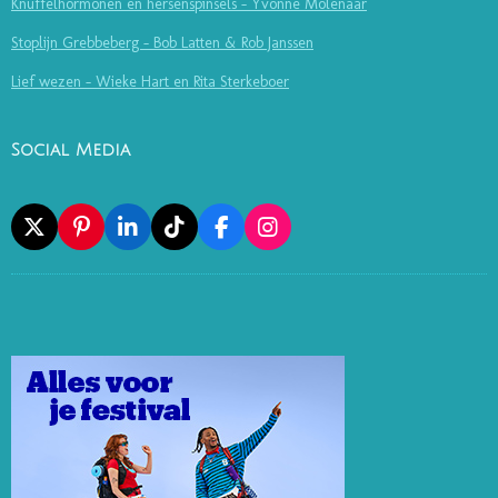
Knuffelhormonen en hersenspinsels - Yvonne Molenaar
Stoplijn Grebbeberg - Bob Latten & Rob Janssen
Lief wezen - Wieke Hart en Rita Sterkeboer
Social Media
X
P
L
T
F
I
I
I
I
A
N
N
N
K
C
S
T
K
T
E
T
E
E
O
B
A
R
D
K
O
G
E
I
O
R
S
N
K
A
T
M