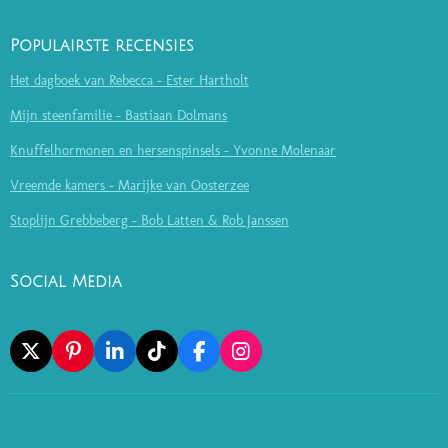
Populairste recensies
Het dagboek van Rebecca - Ester Hartholt
Mijn steenfamilie - Bastiaan Dolmans
Knuffelhormonen en hersenspinsels - Yvonne Molenaar
Vreemde kamers - Marijke van Oosterzee
Stoplijn Grebbeberg - Bob Latten & Rob Janssen
Social Media
X
P
L
T
F
I
I
I
I
A
N
N
N
K
C
S
T
K
T
E
T
E
E
O
B
A