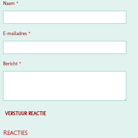
t
n
n
n
n
Naam *
e
r
r
e
E-mailadres *
n
Bericht *
VERSTUUR REACTIE
Reacties