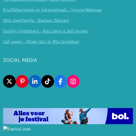
Knuffelhormonen en hersenspinsels - Yvonne Molenaar
Mijn steenfamilie - Bastiaan Dolmans
Stoplijn Grebbeberg - Bob Latten & Rob Janssen
Lief wezen - Wieke Hart en Rita Sterkeboer
Social Media
X
P
L
T
F
I
I
I
I
A
N
N
N
K
C
S
T
K
T
E
T
E
E
O
B
A
R
D
K
O
G
E
I
O
R
S
N
K
A
T
M