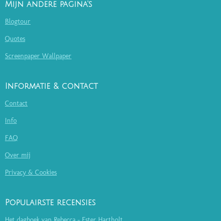
Mijn andere pagina's
Blogtour
Quotes
Screenpaper Wallpaper
Informatie & contact
Contact
Info
FAQ
Over mij
Privacy & Cookies
Populairste recensies
Het dagboek van Rebecca - Ester Hartholt