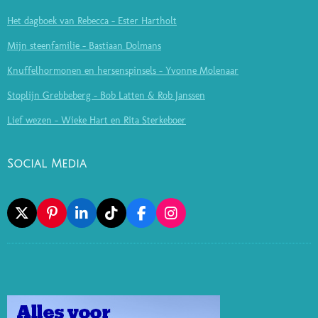
Het dagboek van Rebecca - Ester Hartholt
Mijn steenfamilie - Bastiaan Dolmans
Knuffelhormonen en hersenspinsels - Yvonne Molenaar
Stoplijn Grebbeberg - Bob Latten & Rob Janssen
Lief wezen - Wieke Hart en Rita Sterkeboer
Social Media
X
P
L
T
F
I
I
I
I
A
N
N
N
K
C
S
T
K
T
E
T
E
E
O
B
A
R
D
K
O
G
E
I
O
R
S
N
K
A