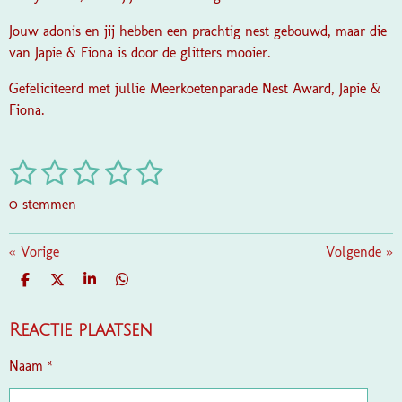
Jouw adonis en jij hebben een prachtig nest gebouwd, maar die
van Japie & Fiona is door de glitters mooier.
Gefeliciteerd met jullie Meerkoetenparade Nest Award, Japie &
Fiona.
1
2
3
4
5
S
R
t
a
s
s
s
s
s
e
0 stemmen
t
m
t
t
t
t
t
i
m
e
e
e
e
e
«
Vorige
e
Volgende
»
n
n
g
r
r
r
r
r
D
D
S
D
:
E
E
H
E
r
r
r
r
L
E
A
L
0
E
L
R
E
Reactie plaatsen
e
e
e
e
s
N
E
N
t
n
n
n
n
Naam *
e