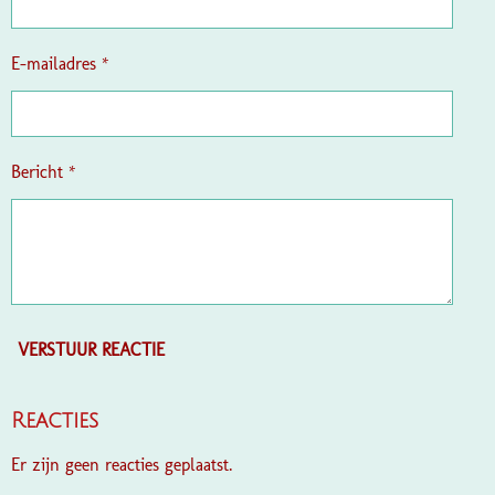
r
r
e
E-mailadres *
n
Bericht *
VERSTUUR REACTIE
Reacties
Er zijn geen reacties geplaatst.