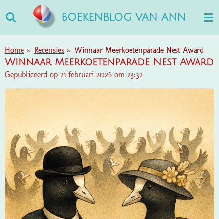
Ga
BOEKENBLOG VAN ANN
direct
naar
de
Home
»
Recensies
»
Winnaar Meerkoetenparade Nest Award
hoofdinhoud
Winnaar Meerkoetenparade Nest Award
Gepubliceerd op 21 februari 2026 om 23:32