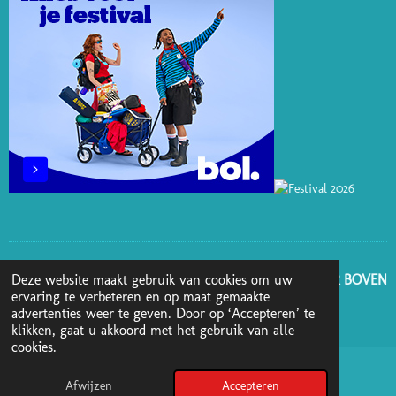
T
M
GA NAAR BOVEN
Deze website maakt gebruik van cookies om uw
ervaring te verbeteren en op maat gemaakte
advertenties weer te geven. Door op ‘Accepteren’ te
© 2025 - 2026 Boekenblog van Ann
klikken, gaat u akkoord met het gebruik van alle
cookies.
Afwijzen
Accepteren
Pinterest