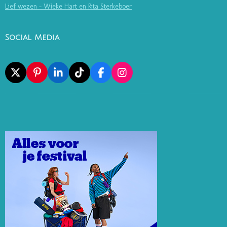
Lief wezen - Wieke Hart en Rita Sterkeboer
Social Media
X
P
L
T
F
I
I
I
I
A
N
N
N
K
C
S
T
K
T
E
T
E
E
O
B
A
R
D
K
O
G
E
I
O
R
S
N
K
A
T
M