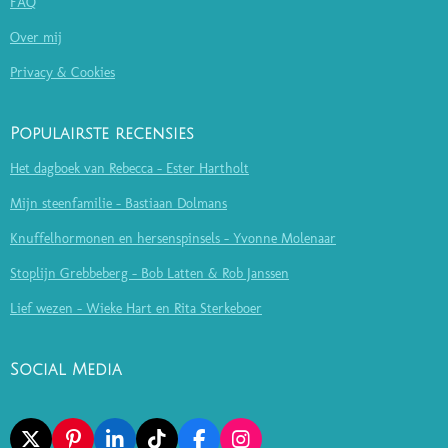
FAQ
Over mij
Privacy & Cookies
Populairste recensies
Het dagboek van Rebecca - Ester Hartholt
Mijn steenfamilie - Bastiaan Dolmans
Knuffelhormonen en hersenspinsels - Yvonne Molenaar
Stoplijn Grebbeberg - Bob Latten & Rob Janssen
Lief wezen - Wieke Hart en Rita Sterkeboer
Social Media
X
P
L
T
F
I