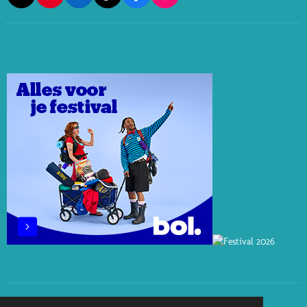
I
I
I
A
N
N
N
K
C
S
T
K
T
E
T
E
E
O
B
A
R
D
K
O
G
E
I
O
R
S
N
K
A
T
M