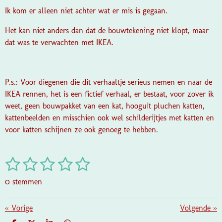
Ik kom er alleen niet achter wat er mis is gegaan.
Het kan niet anders dan dat de bouwtekening niet klopt, maar
dat was te verwachten met IKEA.
P.s.: Voor diegenen die dit verhaaltje serieus nemen en naar de
IKEA rennen, het is een fictief verhaal, er bestaat, voor zover ik
weet, geen bouwpakket van een kat, hooguit pluchen katten,
kattenbeelden en misschien ook wel schilderijtjes met katten en
voor katten schijnen ze ook genoeg te hebben.
1
2
3
4
5
S
R
t
a
s
s
s
s
s
e
0 stemmen
t
m
t
t
t
t
t
i
m
e
e
e
e
e
«
Vorige
e
Volgende
»
n
n
g