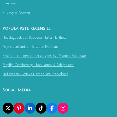
Over mij
Privacy & Cookies
Populairste recensies
Het dagboek van Rebecca - Ester Hartholt
Mijn steenfamilie - Bastiaan Dolmans
Knuffelhormonen en hersenspinsels - Yvonne Molenaar
Stoplijn Grebbeberg - Bob Latten & Rob Janssen
Lief wezen - Wieke Hart en Rita Sterkeboer
Social Media
X
P
L
T
F
I
I
I
I
A
N