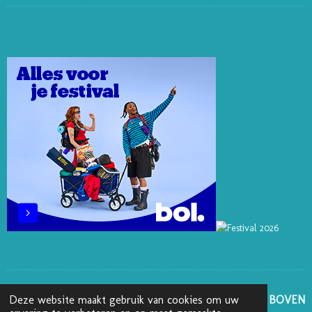
N
N
K
C
S
T
K
T
E
T
E
E
O
B
A
R
D
K
O
G
E
I
O
R
S
N
K
A
T
M
GA NAAR BOVEN
Deze website maakt gebruik van cookies om uw