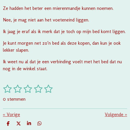
Ze hadden het beter een mierenmandje kunnen noemen.
Nee, je mag niet aan het voeteneind liggen.
Ik jaag je eraf als ik merk dat je toch op mijn bed komt liggen.
Je kunt morgen net zo’n bed als deze kopen, dan kun je ook
lekker slapen.
Ik weet nu al dat je een verbinding voelt met het bed dat nu
nog in de winkel staat.
1
2
3
4
5
S
R
t
a
s
s
s
s
s
e
0 stemmen
t
m
t
t
t
t
t
i
m
e
e
e
e
e
«
Vorige
e
Volgende
»
n
n
g
r
r
r
r
r
D
D
S
D
:
E
E
H
E