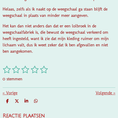
Helaas, zelfs als ik naakt op de weegschaal ga staan blijft de
weegschaal in plaats van minder meer aangeven.
Het kan dan niet anders dan dat er een lolbroek in de
weegschaalfabriek is, die bewust de weegschaal verkeerd om
heeft ingesteld, want ik zie dat mijn kleding ruimer om mijn
lichaam valt, dus ik weet zeker dat ik ben afgevallen en niet
ben aangekomen.
1
2
3
4
5
S
R
t
a
s
s
s
s
s
e
0 stemmen
t
m
t
t
t
t
t
i
m
e
e
e
e
e
«
Vorige
e
Volgende
»
n
n
g
r
r
r
r
r
D
D
S
D
:
E
E
H
E
r
r
r
r
L
E
A
L
0
E
L
R
E
Reactie plaatsen