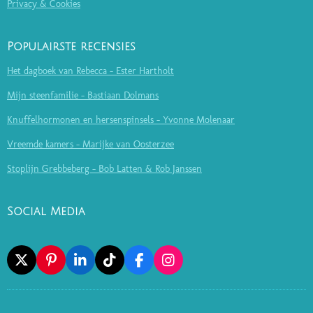
Privacy & Cookies
Populairste recensies
Het dagboek van Rebecca - Ester Hartholt
Mijn steenfamilie - Bastiaan Dolmans
Knuffelhormonen en hersenspinsels - Yvonne Molenaar
Vreemde kamers - Marijke van Oosterzee
Stoplijn Grebbeberg - Bob Latten & Rob Janssen
Social Media
X
P
L
T
F
I
I
I
I
A
N
N
N
K
C
S
T
K
T
E
T