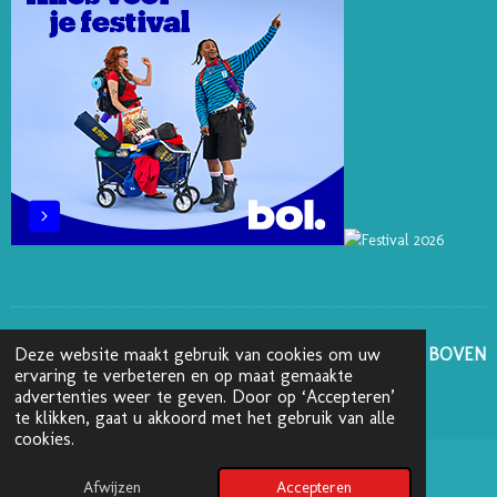
T
M
GA NAAR BOVEN
Deze website maakt gebruik van cookies om uw
ervaring te verbeteren en op maat gemaakte
advertenties weer te geven. Door op ‘Accepteren’
© 2025 - 2026 Boekenblog van Ann
te klikken, gaat u akkoord met het gebruik van alle
cookies.
Afwijzen
Accepteren
Pinterest