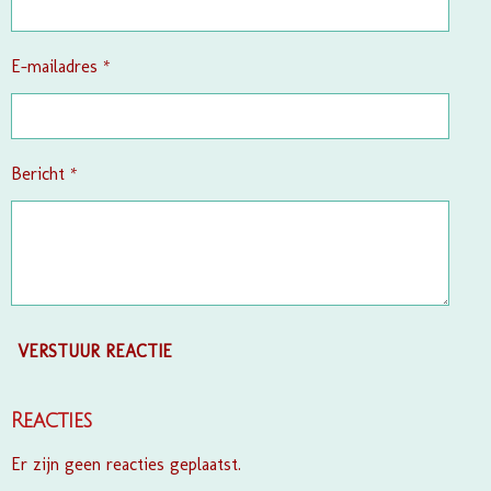
r
r
e
E-mailadres *
n
Bericht *
VERSTUUR REACTIE
Reacties
Er zijn geen reacties geplaatst.