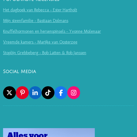
Het dagboek van Rebecca - Ester Hartholt
Mijn steenfamilie - Bastiaan Dolmans
Knuffelhormonen en hersenspinsels - Yvonne Molenaar
Vreemde kamers - Marijke van Oosterzee
Stoplijn Grebbeberg - Bob Latten & Rob Janssen
Social Media
X
P
L
T
F
I
I
I
I
A
N
N
N
K
C
S
T
K
T
E
T
E
E
O
B
A
R
D
K
O
G
E
I
O
R
S
N
K
A