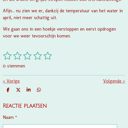
Afijn... nu zien we er, dankzij de temperatuur van het water in
april, niet meer schattig uit.
We gaan ons in een hoekje verstoppen en eerst opdrogen
voor we weer tevoorschijn komen.
1
2
3
4
5
S
R
t
a
s
s
s
s
s
e
0 stemmen
t
m
t
t
t
t
t
i
m
e
e
e
e
e
«
Vorige
e
Volgende
»
n
n
g
r
r
r
r
r
D
D
S
D
:
E
E
H
E
r
r
r
r
L
E
A
L
0
E
L
R
E
Reactie plaatsen
e
e
e
e
s
N
E
N
t
n
n
n
n
Naam *
e