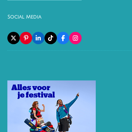
Social Media
X
P
L
T
F
I
I
I
I
A
N
N
N
K
C
S
T
K
T
E
T
E
E
O
B
A
R
D
K
O
G
E
I
O
R
S
N
K
A
T
M