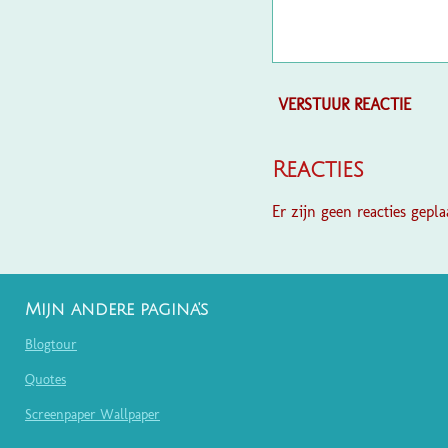
VERSTUUR REACTIE
Reacties
Er zijn geen reacties geplaa
Mijn andere pagina's
Blogtour
Quotes
Screenpaper Wallpaper