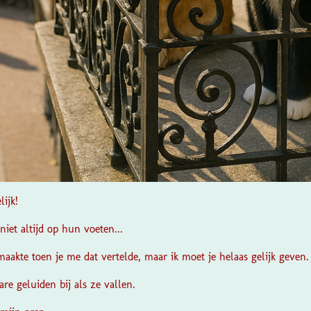
lijk!
iet altijd op hun voeten...
 maakte toen je me dat vertelde, maar ik moet je helaas gelijk geven.
re geluiden bij als ze vallen.