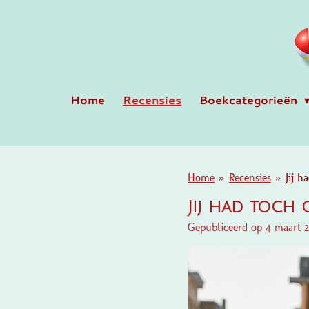
Ga
direct
naar
de
hoofdinhoud
Home
Recensies
Boekcategorieën
Home
»
Recensies
»
Jij h
Jij had toch g
Gepubliceerd op 4 maart 