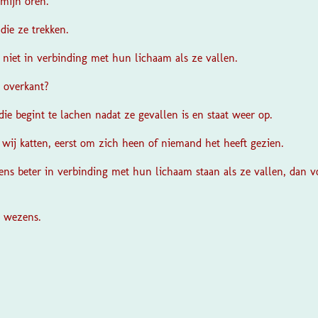
mijn oren.
die ze trekken.
 niet in verbinding met hun lichaam als ze vallen.
e overkant?
die begint te lachen nadat ze gevallen is en staat weer op.
s wij katten, eerst om zich heen of niemand het heeft gezien.
sens beter in verbinding met hun lichaam staan als ze vallen, dan 
 wezens.
S
t
e
m
m