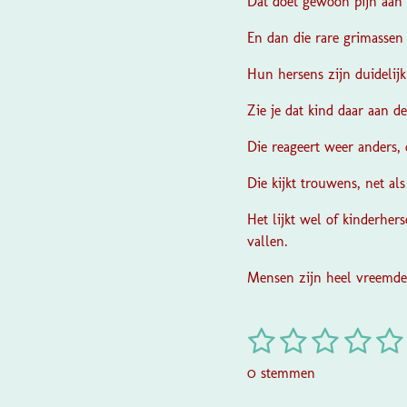
Dat doet gewoon pijn aan 
En dan die rare grimassen 
Hun hersens zijn duidelijk
Zie je dat kind daar aan d
Die reageert weer anders, 
Die kijkt trouwens, net al
Het lijkt wel of kinderher
vallen.
Mensen zijn heel vreemde
1
2
3
4
5
R
a
s
s
s
s
s
0 stemmen
t
t
t
t
t
t
i