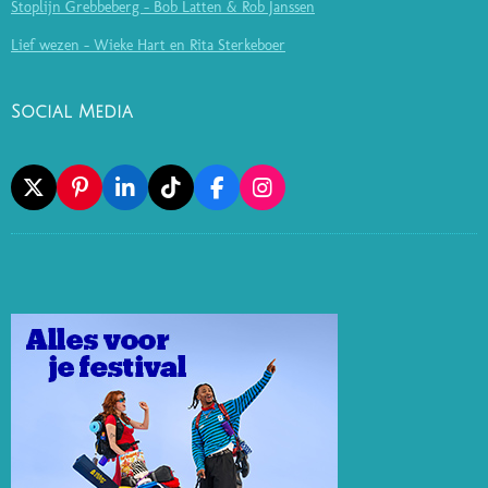
Stoplijn Grebbeberg - Bob Latten & Rob Janssen
Lief wezen - Wieke Hart en Rita Sterkeboer
Social Media
X
P
L
T
F
I
I
I
I
A
N
N
N
K
C
S
T
K
T
E
T
E
E
O
B
A
R
D
K
O
G
E
I
O
R
S
N
K
A
T
M