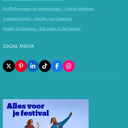
Knuffelhormonen en hersenspinsels - Yvonne Molenaar
Vreemde kamers - Marijke van Oosterzee
Stoplijn Grebbeberg - Bob Latten & Rob Janssen
Social Media
X
P
L
T
F
I
I
I
I
A
N
N
N
K
C
S
T
K
T
E
T
E
E
O
B
A
R
D
K
O
G
E
I
O
R
S
N
K
A
T
M