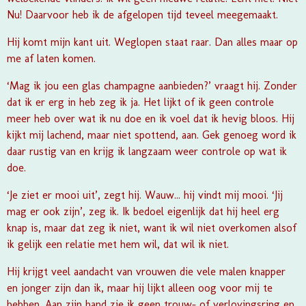
Nu! Daarvoor heb ik de afgelopen tijd teveel meegemaakt.
Hij komt mijn kant uit. Weglopen staat raar. Dan alles maar op
me af laten komen.
‘Mag ik jou een glas champagne aanbieden?’ vraagt hij. Zonder
dat ik er erg in heb zeg ik ja. Het lijkt of ik geen controle
meer heb over wat ik nu doe en ik voel dat ik hevig bloos. Hij
kijkt mij lachend, maar niet spottend, aan. Gek genoeg word ik
daar rustig van en krijg ik langzaam weer controle op wat ik
doe.
‘Je ziet er mooi uit’, zegt hij. Wauw... hij vindt mij mooi. ‘Jij
mag er ook zijn’, zeg ik. Ik bedoel eigenlijk dat hij heel erg
knap is, maar dat zeg ik niet, want ik wil niet overkomen alsof
ik gelijk een relatie met hem wil, dat wil ik niet.
Hij krijgt veel aandacht van vrouwen die vele malen knapper
en jonger zijn dan ik, maar hij lijkt alleen oog voor mij te
hebben. Aan zijn hand zie ik geen trouw- of verlovingsring en