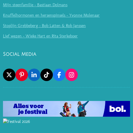
Mijn steenfamilie - Bastiaan Dolmans
Knuffelhormonen en hersenspinsels - Yvonne Molenaar
Stoplijn Grebbeberg - Bob Latten & Rob Janssen
Lief wezen - Wieke Hart en Rita Sterkeboer
Social Media
X
P
L
T
F
I
I
I
I
A
N
N
N
K
C
S
T
K
T
E
T
E
E
O
B
A
R
D
K
O
G
E
I
O
R
S
N
K
A
T
M