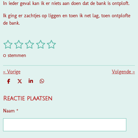
In ieder geval kan ik er niets aan doen dat de bank is ontploft.
Ik ging er zachtjes op liggen en toen ik net lag, toen ontplofte
de bank.
1
2
3
4
5
S
R
t
a
s
s
s
s
s
e
0 stemmen
t
m
t
t
t
t
t
i
m
e
e
e
e
e
«
Vorige
e
Volgende
»
n
n
g
r
r
r
r
r
D
D
S
D
:
E
E
H
E
r
r
r
r
L
E
A
L
0
E
L
R
E
Reactie plaatsen
e
e
e
e
s
N
E
N
t
n
n
n
n
Naam *
e
r
r