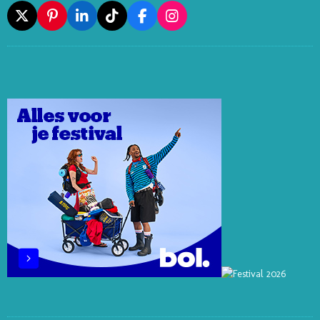
X
P
L
T
F
I
I
I
I
A
N
N
N
K
C
S
T
K
T
E
T
E
E
O
B
A
R
D
K
O
G
E
I
O
R
S
N
K
A
T
M