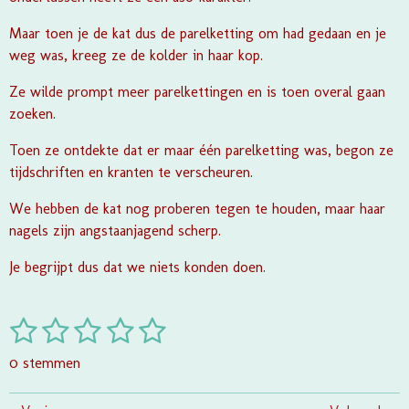
Maar toen je de kat dus de parelketting om had gedaan en je
weg was, kreeg ze de kolder in haar kop.
Ze wilde prompt meer parelkettingen en is toen overal gaan
zoeken.
Toen ze ontdekte dat er maar één parelketting was, begon ze
tijdschriften en kranten te verscheuren.
We hebben de kat nog proberen tegen te houden, maar haar
nagels zijn angstaanjagend scherp.
Je begrijpt dus dat we niets konden doen.
1
2
3
4
5
S
R
t
a
s
s
s
s
s
e
0 stemmen
t
m
t
t
t
t
t
i
m