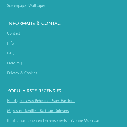
Screenpaper Wallpaper
Informatie & contact
Contact
Info
FAQ
Over mij
Privacy & Cookies
Populairste recensies
Het dagboek van Rebecca - Ester Hartholt
Mijn steenfamilie - Bastiaan Dolmans
Knuffelhormonen en hersenspinsels - Yvonne Molenaar