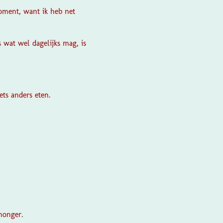
moment, want ik heb net
s wat wel dagelijks mag, is
ets anders eten.
honger.