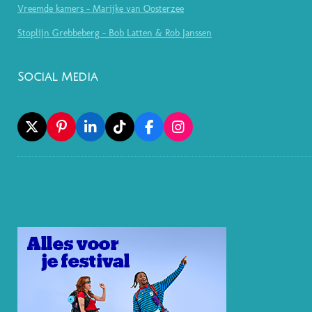
Vreemde kamers - Marijke van Oosterzee
Stoplijn Grebbeberg - Bob Latten & Rob Janssen
Social Media
X
P
L
T
F
I
I
I
I
A
N
N
N
K
C
S
T
K
T
E
T
E
E
O
B
A
R
D
K
O
G
E
I
O
R
S
N
K
A
T
M