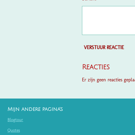
VERSTUUR REACTIE
Reacties
Er zijn geen reacties geplaa
Mijn andere pagina's
Blogtour
Quotes