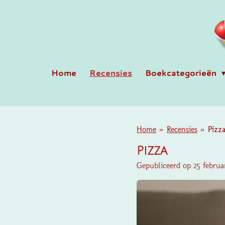
Ga
direct
naar
de
hoofdinhoud
Home
Recensies
Boekcategorieën
Home
»
Recensies
»
Pizz
Pizza
Gepubliceerd op 25 februa