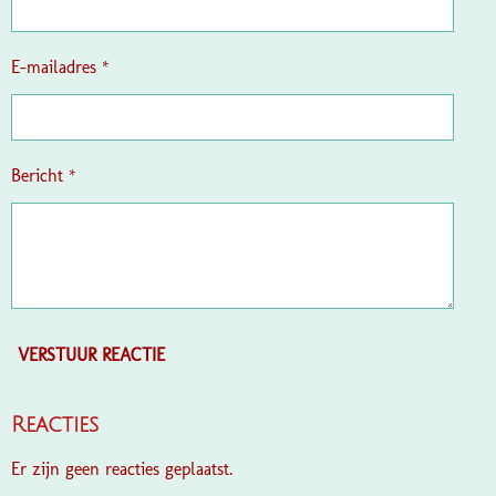
r
r
e
E-mailadres *
n
Bericht *
VERSTUUR REACTIE
Reacties
Er zijn geen reacties geplaatst.