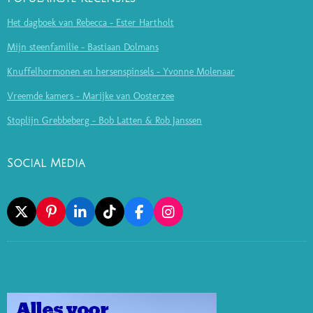
Het dagboek van Rebecca - Ester Hartholt
Mijn steenfamilie - Bastiaan Dolmans
Knuffelhormonen en hersenspinsels - Yvonne Molenaar
Vreemde kamers - Marijke van Oosterzee
Stoplijn Grebbeberg - Bob Latten & Rob Janssen
Social Media
X
P
L
T
F
I
I
I
I
A
N
N
N
K
C
S
T
K
T
E
T
E
E
O
B
A
R
D
K
O
G
E
I
O
R
S
N
K
A