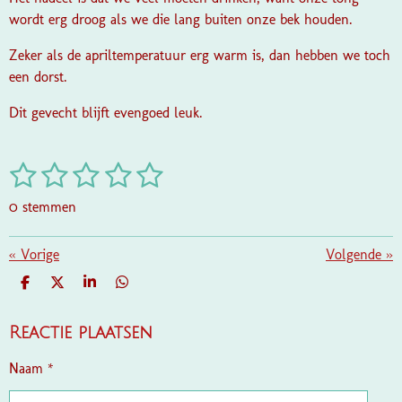
wordt erg droog als we die lang buiten onze bek houden.
Zeker als de apriltemperatuur erg warm is, dan hebben we toch
een dorst.
Dit gevecht blijft evengoed leuk.
1
2
3
4
5
S
R
t
a
s
s
s
s
s
e
0 stemmen
t
m
t
t
t
t
t
i
m
e
e
e
e
e
«
Vorige
e
Volgende
»
n
n
g
r
r
r
r
r
D
D
S
D
:
E
E
H
E
r
r
r
r
L
E
A
L
0
E
L
R
E
Reactie plaatsen
e
e
e
e
s
N
E
N
t
n
n
n
n
Naam *
e