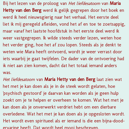
Bij het lezen van de proloog van
Het liefdesatoom
van
Maria
Hetty van den Berg
werd ik gelijk gegrepen door het boek en
werd ik heel nieuwsgierig naar het verhaal. Het eerste deel
liet ik mij geregeld afleiden, vond het af en toe te zoetsappig,
maar vanaf het laatste hoofdstuk in het eerste deel werd ik
weer vastgegrepen. Ik wilde steeds verder lezen, weten hoe
het verder ging, hoe het af zou lopen. Steeds als je denkt te
weten wie Mara heeft ontvoerd, wordt je weer verrast door
iets waarbij je gaat twijfelen. De dader van de ontvoering had
ik niet aan zien komen, dacht dat het totaal iemand anders
was.
Het liefdesatoom
van
Maria Hetty van den Berg
laat zien wat
het met je kan doen als je in de steek wordt gelaten, hoe
'psychisch gestoord' je daarvan kan worden als je geen hulp
zoekt om je te helpen er overheen te komen. Wat het met je
kan doen als je onverwerkt verdriet hebt om een dierbare
overledene. Wat het met je kan doen als je opgesloten wordt.
Het wordt even spiritueel als er iemand is die een bijna-dood-
ervaring heeft. Dat wordt heel mooi beschreven.