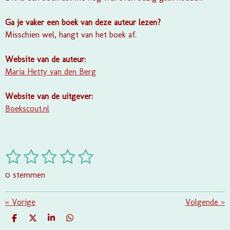
Ga je vaker een boek van deze auteur lezen?
Misschien wel, hangt van het boek af.
Website van de auteur:
Maria Hetty van den Berg
Website van de uitgever:
Boekscout.nl
1
2
3
4
5
S
R
t
a
s
s
s
s
s
e
0 stemmen
t
m
t
t
t
t
t
i
m
e
e
e
e
e
«
Vorige
e
Volgende
»
n
n
g
r
r
r
r
r
D
D
S
D
:
E
E
H
E