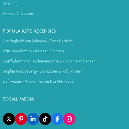
Over mij
Privacy & Cookies
Populairste recensies
Het dagboek van Rebecca - Ester Hartholt
Mijn steenfamilie - Bastiaan Dolmans
Knuffelhormonen en hersenspinsels - Yvonne Molenaar
Stoplijn Grebbeberg - Bob Latten & Rob Janssen
Lief wezen - Wieke Hart en Rita Sterkeboer
Social Media
X
P
L
T
F
I
I
I
I
A
N