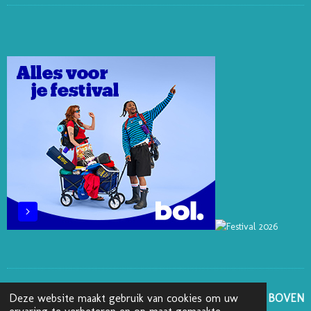
N
N
K
C
S
T
K
T
E
T
E
E
O
B
A
R
D
K
O
G
E
I
O
R
S
N
K
A
T
M
GA NAAR BOVEN
Deze website maakt gebruik van cookies om uw