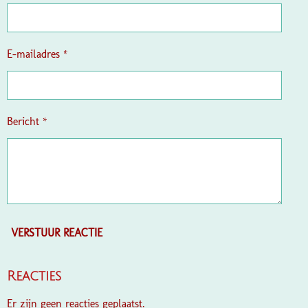
e
r
r
e
E-mailadres *
n
Bericht *
VERSTUUR REACTIE
Reacties
Er zijn geen reacties geplaatst.