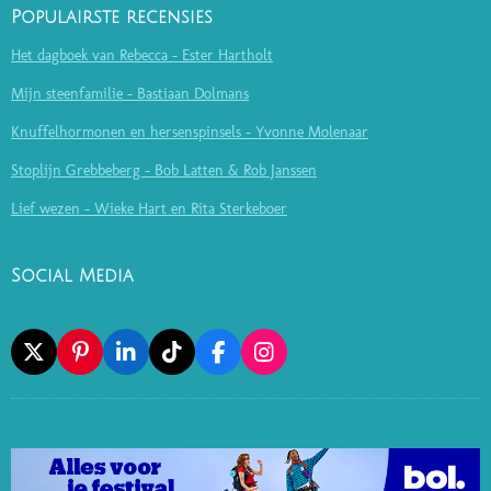
Populairste recensies
Het dagboek van Rebecca - Ester Hartholt
Mijn steenfamilie - Bastiaan Dolmans
Knuffelhormonen en hersenspinsels - Yvonne Molenaar
Stoplijn Grebbeberg - Bob Latten & Rob Janssen
Lief wezen - Wieke Hart en Rita Sterkeboer
Social Media
X
P
L
T
F
I
I
I
I
A
N
N
N
K
C
S
T
K
T
E
T
E
E
O
B
A
R
D
K
O
G
E
I
O
R