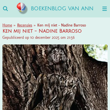
Ga
BOEKENBLOG VAN ANN
direct
naar
de
Home
»
Recensies
»
Ken mij niet - Nadine Barroso
hoofdinhoud
Ken mij niet - Nadine Barroso
Gepubliceerd op 10 december 2025 om 21:56