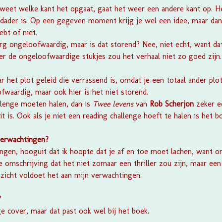
e weet welke kant het opgaat, gaat het weer een andere kant op. He
 dader is. Op een gegeven moment krijg je wel een idee, maar da
ebt of niet.
rg ongeloofwaardig, maar is dat storend? Nee, niet echt, want da
 de ongeloofwaardige stukjes zou het verhaal niet zo goed zijn.
 het plot geleid die verrassend is, omdat je een totaal ander plo
waardig, maar ook hier is het niet storend.
llenge moeten halen, dan is
Twee levens
van
Rob Scherjon
zeker e
it is. Ook als je niet een reading challenge hoeft te halen is het 
verwachtingen?
ingen, hooguit dat ik hoopte dat je af en toe moet lachen, want 
 omschrijving dat het niet zomaar een thriller zou zijn, maar een 
opzicht voldoet het aan mijn verwachtingen.
?
e cover, maar dat past ook wel bij het boek.