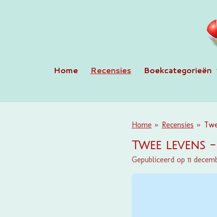
Ga
direct
naar
de
hoofdinhoud
Home
Recensies
Boekcategorieën
Home
»
Recensies
»
Twe
Twee levens 
Gepubliceerd op 11 dece