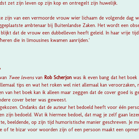
t zet zijn leven op zijn kop en ontregelt zijn huwelijk.
 te zijn van een vermoorde vrouw wier lichaam de volgende dag w
geplaatste ambtenaar bij Buitenlandse Zaken. Het wordt een ob
 blijkt dat de vrouw een dubbelleven heeft geleid. In haar vrije tij
heren die in limousines kwamen aanrijden.'
?
 van
Twee levens
van
Rob Scherjon
was ik even bang dat het boek
lemaal tips en wat het roken wel niet allemaal kan veroorzaken, 
zen van het boek kan ik alleen maar zeggen dat de cover goed is g
andere cover beter was geweest.
 gekozen. Ondanks dat de auteur het bedoeld heeft voor één pers
 zijn bedoeld. Wat ik hiermee bedoel, dat mag je zelf gaan leze
tte, beeldende, op zijn tijd humoristische manier geschreven. Je 
ze of te bizar voor woorden zijn of een persoon maakt een opmerk