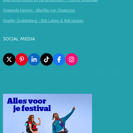
Vreemde kamers - Marijke van Oosterzee
Stoplijn Grebbeberg - Bob Latten & Rob Janssen
Social Media
X
P
L
T
F
I
I
I
I
A
N
N
N
K
C
S
T
K
T
E
T
E
E
O
B
A
R
D
K
O
G
E
I
O
R
S
N
K
A
T
M