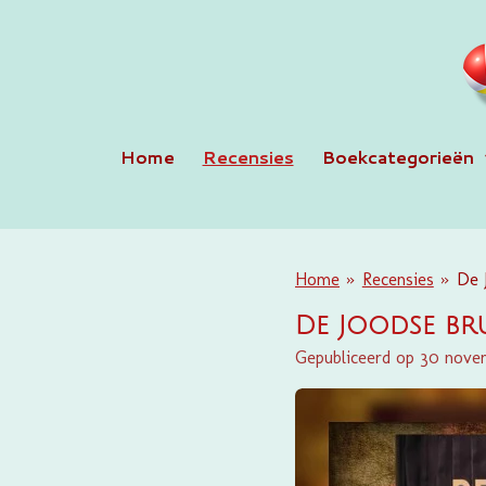
Ga
direct
naar
de
hoofdinhoud
Home
Recensies
Boekcategorieën
Home
»
Recensies
»
De 
De Joodse br
Gepubliceerd op 30 nov