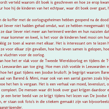
wordt verteld waarom dit boek is geschreven en hoe ze erop kwame
ur hoe hij de kinderen van het echtpaar, waar dit boek over gaat,
eren de koffer met de oorlogsgeheimen hebben geopend na de dood 
dat liever niet hadden gehad omdat, wat ze hebben meegemaakt ti
t ze daar liever niet meer aan herinnerd werden en hun nazaten dat
en maar kommer en kwel, is het voor de kinderen heel mooi om hu
ukkig ze toen al waren met elkaar. Het is interessant om te lezen
ze voor elkaar zijn gevallen, hoe hun leven samen is gelopen, hoe
e vluchten voor de oorlog.
 van hoe het er vlak voor de Tweede Wereldoorlog en tijdens de
 Leeuwarden aan toe ging. Hoe men zich voelde in Leeuwarden e
 hoe het gaat tijdens een Joodse bruiloft. Je begrijpt waarom Bar
rhaal van Barend & Mimi, maar ook van een aantal gasten zoals bij
hoe het hen is vergaan. Het is een verhaal van moed, levenslust, o
 compleet. De mensen waar dit boek over gaat krijgen daardoor 
je een beter beeld van ze krijgt tijdens het lezen van
De Joodse B
n, er staan ook foto's in die stiekem gemaakt zijn van bijvoorbeel
aangrijpender.