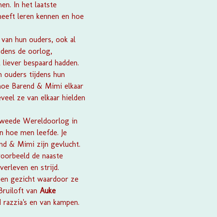
n. In het laatste
 heeft leren kennen en hoe
van hun ouders, ook al
jdens de oorlog,
 liever bespaard hadden.
n ouders tijdens hun
 hoe Barend & Mimi elkaar
veel ze van elkaar hielden
 Tweede Wereldoorlog in
n hoe men leefde. Je
end & Mimi zijn gevlucht.
voorbeeld de naaste
verleven en strijd.
een gezicht waardoor ze
ruiloft
van
Auke
d razzia's en van kampen.