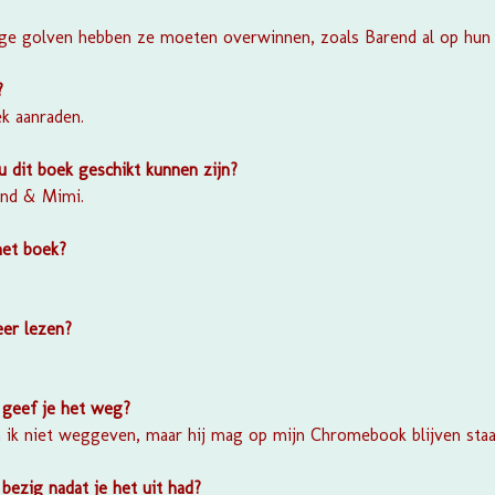
:
e golven hebben ze moeten overwinnen, zoals Barend al op hun b
n?
ek aanraden.
 dit boek geschikt kunnen zijn?
end & Mimi.
het boek?
eer lezen?
 geef je het weg?
n ik niet weggeven, maar hij mag op mijn Chromebook blijven staa
bezig nadat je het uit had?