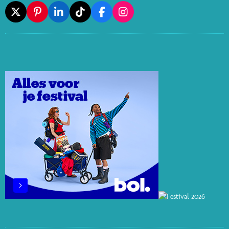
X
P
L
T
F
I
I
I
I
A
N
N
N
K
C
S
T
K
T
E
T
E
E
O
B
A
R
D
K
O
G
E
I
O
R
S
N
K
A
T
M