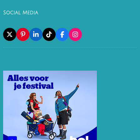
Social Media
X
P
L
T
F
I
I
I
I
A
N
N
N
K
C
S
T
K
T
E
T
E
E
O
B
A
R
D
K
O
G
E
I
O
R
S
N
K
A
T
M