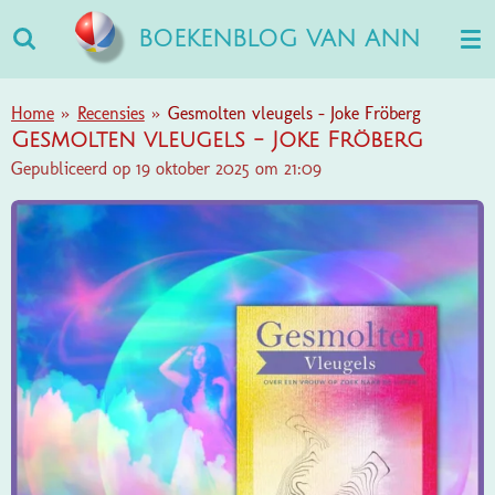
Ga
BOEKENBLOG VAN ANN
direct
naar
de
Home
»
Recensies
»
Gesmolten vleugels - Joke Fröberg
hoofdinhoud
Gesmolten vleugels - Joke Fröberg
Gepubliceerd op 19 oktober 2025 om 21:09