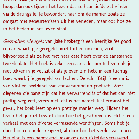
hoopt dan ook tijdens het lezen dat ze haar liefde zal vinden
via de datingsite. Je bewondert haar om de manier zoals ze
omgaat met gebeurtenissen uit het verleden, maar ook hoe ze
in het heden in het leven staat.
Gesmolten vleugels
van
Joke Fröberg
is een heerlijke feelgood
roman waarbij je geregeld moet lachen om Fien, zoals
bijvoorbeeld als ze het met haar date heeft over de aanstaande
tweede date. Het boek is zeker een aanrader om te lezen als je
niet lekker in je vel zit of als je even zin hebt in een luchtig
boek waarbij je geregeld kan lachen. De schrijfstijl is een mix
van vlot en beeldend, van converserend en poëtisch. Voor
diegenen die bang zijn dat het verwarrend is of dat het dan niet
prettig wegleest, vrees niet, dat is het namelijk allerminst het
geval, het boek leest op een prettige manier weg. Tijdens het
lezen heb je niet bewust door hoe het geschreven is.
Het is een
verhaal met een diverse verrassende wendingen. Soms heb je,
door hoe een ander reageert, al door hoe het verder zal lopen.
Het eind is een happy end, maar ook een tikkeltje verrassend.