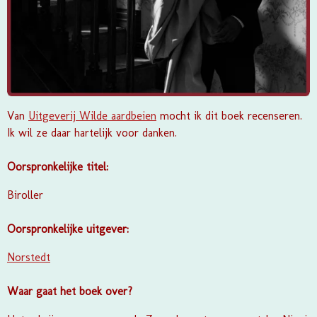
Van
Uitgeverij Wilde aardbeien
mocht ik dit boek recenseren.
Ik wil ze daar hartelijk voor danken.
Oorspronkelijke titel:
Biroller
Oorspronkelijke uitgever:
Norstedt
Waar gaat het boek over?