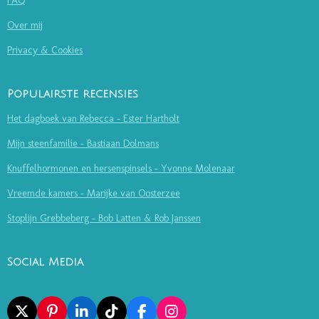
FAQ
Over mij
Privacy & Cookies
Populairste recensies
Het dagboek van Rebecca - Ester Hartholt
Mijn steenfamilie - Bastiaan Dolmans
Knuffelhormonen en hersenspinsels - Yvonne Molenaar
Vreemde kamers - Marijke van Oosterzee
Stoplijn Grebbeberg - Bob Latten & Rob Janssen
Social Media
X
P
L
T
F
I