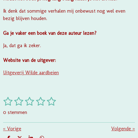
Ik denk dat sommige verhalen mij onbewust nog wel even
bezig blijven houden.
Ga je vaker een boek van deze auteur lezen?
Ja, dat ga ik zeker.
Website van de uitgever:
Uitgeverij Wilde aardbeien
1
2
3
4
5
S
R
t
a
s
s
s
s
s
e
0 stemmen
t
m
t
t
t
t
t
i
m
e
e
e
e
e
«
Vorige
e
Volgende
»
n
n
g