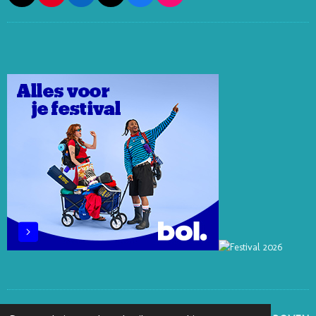
I
I
I
A
N
N
N
K
C
S
T
K
T
E
T
E
E
O
B
A
R
D
K
O
G
E
I
O
R
S
N
K
A
T
M