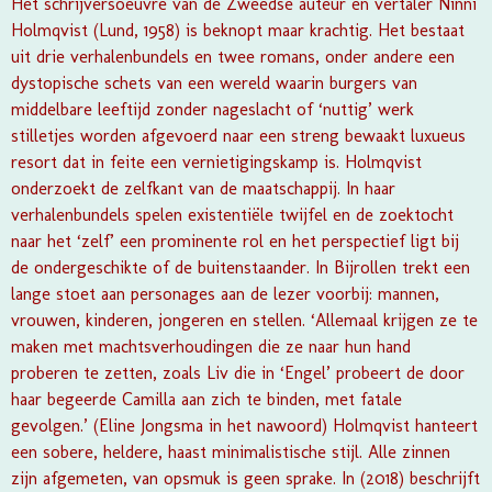
Het schrijversoeuvre van de Zweedse auteur en vertaler Ninni
Holmqvist (Lund, 1958) is beknopt maar krachtig. Het bestaat
uit drie verhalenbundels en twee romans, onder andere een
dystopische schets van een wereld waarin burgers van
middelbare leeftijd zonder nageslacht of ‘nuttig’ werk
stilletjes worden afgevoerd naar een streng bewaakt luxueus
resort dat in feite een vernietigingskamp is. Holmqvist
onderzoekt de zelfkant van de maatschappij. In haar
verhalenbundels spelen existentiële twijfel en de zoektocht
naar het ‘zelf’ een prominente rol en het perspectief ligt bij
de ondergeschikte of de buitenstaander. In Bijrollen trekt een
lange stoet aan personages aan de lezer voorbij: mannen,
vrouwen, kinderen, jongeren en stellen. ‘Allemaal krijgen ze te
maken met machtsverhoudingen die ze naar hun hand
proberen te zetten, zoals Liv die in ‘Engel’ probeert de door
haar begeerde Camilla aan zich te binden, met fatale
gevolgen.’ (Eline Jongsma in het nawoord) Holmqvist hanteert
een sobere, heldere, haast minimalistische stijl. Alle zinnen
zijn afgemeten, van opsmuk is geen sprake. In (2018) beschrijft