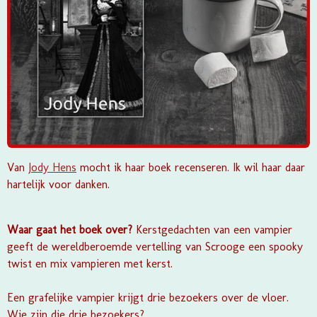
Van
Jody Hens
mocht ik haar boek recenseren. Ik wil haar daar
hartelijk voor danken.
Waar gaat het boek over?
Kerstgedachten van een vampier
geeft de wereldberoemde vertelling van Scrooge een spooky
twist en mix vampieren met kerst.
Een grafelijke vampier krijgt drie bezoekers over de vloer.
Wie zijn die drie bezoekers?