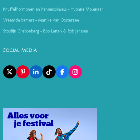
Knuffelhormonen en hersenspinsels - Yvonne Molenaar
Vreemde kamers - Marijke van Oosterzee
Stoplijn Grebbeberg - Bob Latten & Rob Janssen
Social Media
X
P
L
T
F
I
I
I
I
A
N
N
N
K
C
S
T
K
T
E
T
E
E
O
B
A
R
D
K
O
G
E
I
O
R
S
N
K
A
T
M