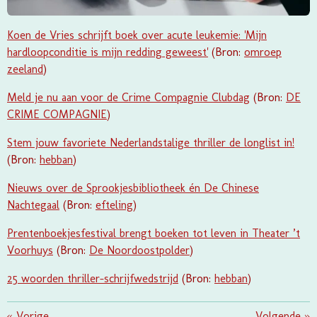
Koen de Vries schrijft boek over acute leukemie: 'Mijn
hardloopconditie is mijn redding geweest'
(Bron:
omroep
zeeland
)
Meld je nu aan voor de Crime Compagnie Clubdag
(Bron:
DE
CRIME COMPAGNIE
)
Stem jouw favoriete Nederlandstalige thriller de longlist in!
(Bron:
hebban
)
Nieuws over de Sprookjesbibliotheek én De Chinese
Nachtegaal
(Bron:
efteling
)
Prentenboekjesfestival brengt boeken tot leven in Theater ’t
Voorhuys
(Bron:
De Noordoostpolder
)
25 woorden thriller-schrijfwedstrijd
(Bron:
hebban
)
«
Vorige
Volgende
»