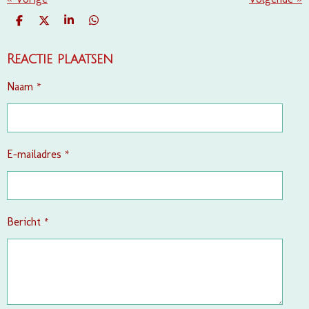
D
D
S
D
E
E
H
E
L
E
A
L
E
L
R
E
Reactie plaatsen
N
E
N
Naam *
E-mailadres *
Bericht *