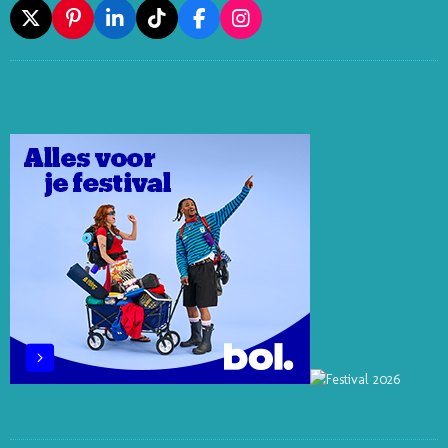
X
P
L
T
F
I
I
I
I
A
N
N
N
K
C
S
T
K
T
E
T
E
E
O
B
A
R
D
K
O
G
E
I
O
R
S
N
K
A
T
M