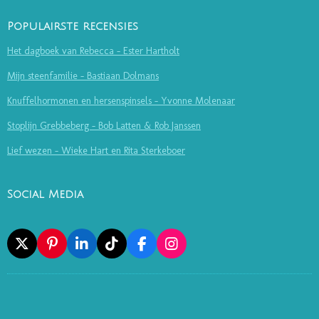
Populairste recensies
Het dagboek van Rebecca - Ester Hartholt
Mijn steenfamilie - Bastiaan Dolmans
Knuffelhormonen en hersenspinsels - Yvonne Molenaar
Stoplijn Grebbeberg - Bob Latten & Rob Janssen
Lief wezen - Wieke Hart en Rita Sterkeboer
Social Media
X
P
L
T
F
I
I
I
I
A
N
N
N
K
C
S
T
K
T
E
T
E
E
O
B
A
R
D
K
O
G