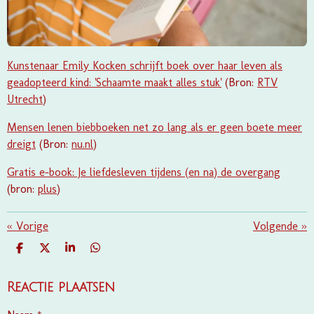
Kunstenaar Emily Kocken schrijft boek over haar leven als
geadopteerd kind: 'Schaamte maakt alles stuk'
(Bron:
RTV
Utrecht
)
Mensen lenen biebboeken net zo lang als er geen boete meer
dreigt
(Bron:
nu.nl
)
Gratis e-book: Je liefdesleven tijdens (en na) de overgang
(bron:
plus
)
«
Vorige
Volgende
»
D
D
S
D
E
E
H
E
L
E
A
L
E
L
R
E
Reactie plaatsen
N
E
N