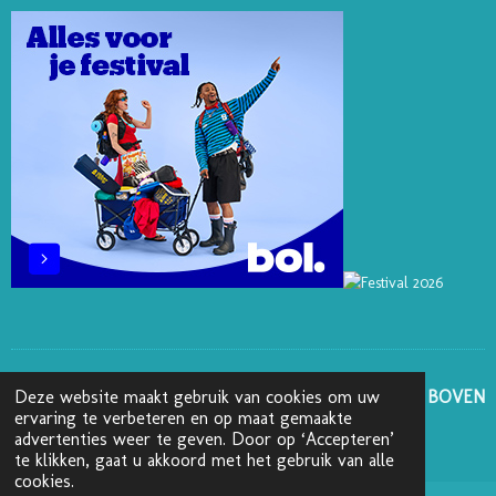
E
I
O
R
S
N
K
A
T
M
GA NAAR BOVEN
Deze website maakt gebruik van cookies om uw
ervaring te verbeteren en op maat gemaakte
advertenties weer te geven. Door op ‘Accepteren’
© 2025 - 2026 Boekenblog van Ann
te klikken, gaat u akkoord met het gebruik van alle
cookies.