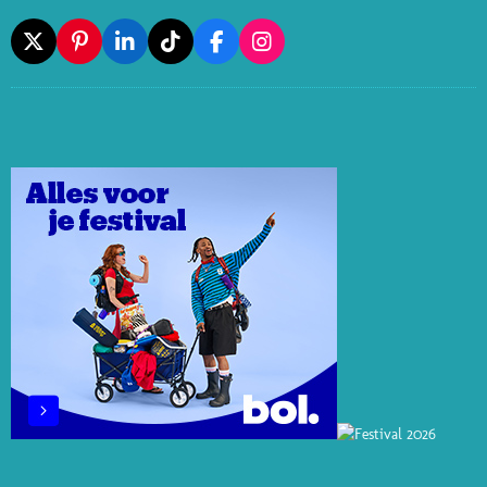
X
P
L
T
F
I
I
I
I
A
N
N
N
K
C
S
T
K
T
E
T
E
E
O
B
A
R
D
K
O
G
E
I
O
R
S
N
K
A
T
M