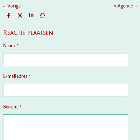
«
Vorige
Volgende
»
D
D
S
D
E
E
H
E
L
E
A
L
E
L
R
E
Reactie plaatsen
N
E
N
Naam *
E-mailadres *
Bericht *