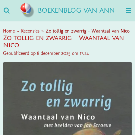
Ga
BOEKENBLOG VAN ANN
direct
naar
de
Home
»
Recensies
»
Zo tollig en zwarrig - Waantaal van Nico
hoofdinhoud
Zo tollig en zwarrig - Waantaal van
Nico
Gepubliceerd op 8 december 2025 om 17:24