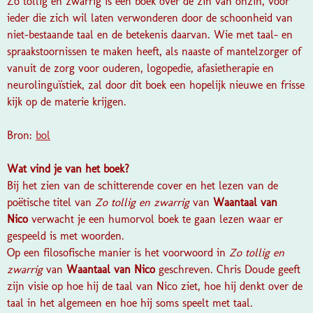
Zo tollig en zwarrig is een boek over de zin van onzin, voor
ieder die zich wil laten verwonderen door de schoonheid van
niet-bestaande taal en de betekenis daarvan. Wie met taal- en
spraakstoornissen te maken heeft, als naaste of mantelzorger of
vanuit de zorg voor ouderen, logopedie, afasietherapie en
neurolinguïstiek, zal door dit boek een hopelijk nieuwe en frisse
kijk op de materie krijgen.
Bron:
bol
Wat vind je van het boek?
Bij het zien van de schitterende cover en het lezen van de
poëtische titel van
Zo tollig en zwarrig
van
Waantaal van
Nico
verwacht je een humorvol boek te gaan lezen waar er
gespeeld is met woorden.
Op een filosofische manier is het voorwoord in
Zo tollig en
zwarrig
van
Waantaal van Nico
geschreven. Chris Doude geeft
zijn visie op hoe hij de taal van Nico ziet, hoe hij denkt over de
taal in het algemeen en hoe hij soms speelt met taal.