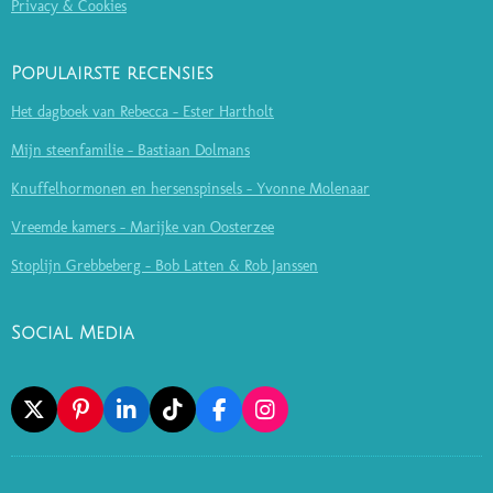
Privacy & Cookies
Populairste recensies
Het dagboek van Rebecca - Ester Hartholt
Mijn steenfamilie - Bastiaan Dolmans
Knuffelhormonen en hersenspinsels - Yvonne Molenaar
Vreemde kamers - Marijke van Oosterzee
Stoplijn Grebbeberg - Bob Latten & Rob Janssen
Social Media
X
P
L
T
F
I
I
I
I
A
N
N
N
K
C
S
T
K
T
E
T