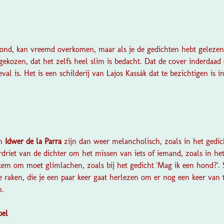
ond, kan vreemd overkomen, maar als je de gedichten hebt gelezen, d
 gekozen, dat het zelfs heel slim is bedacht. Dat de cover inderdaa
geval is. Het is een schilderij van Lajos Kassák dat te bezichtigen i
n
Idwer de la Parra
zijn dan weer melancholisch, zoals in het gedic
rdriet van de dichter om het missen van iets of iemand, zoals in he
kem om moet glimlachen, zoals bij het gedicht 'Mag ik een hond?'. 
je raken, die je een paar keer gaat herlezen om er nog een keer van
n.
pel