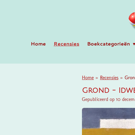
Ga
direct
naar
de
hoofdinhoud
Home
Recensies
Boekcategorieën
Home
»
Recensies
»
Grond
Grond - Idwe
Gepubliceerd op 10 decem