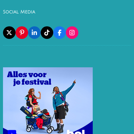
Social Media
X
P
L
T
F
I
I
I
I
A
N
N
N
K
C
S
T
K
T
E
T
E
E
O
B
A
R
D
K
O
G
E
I
O
R
S
N
K
A
T
M