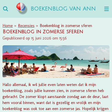
Ga
BOEKENBLOG VAN ANN
direct
naar
de
Home
»
Recensies
»
Boekenblog in zomerse sferen
hoofdinhoud
Boekenblog in zomerse sferen
Gepubliceerd op 15 juni 2026 om 15:56
Hallo allemaal, ik wil jullie even laten weten dat ik mijn
boekenblog, zoals jullie kunnen zien, in zomerse sferen heb
gebracht. De zomer klopt aanstaande zondag aan de deur, laat
hem vooral binnen, want dat is gezellig en vrolijk en mijn
boekenblog was ook toe aan een zomerse jas. Hopelijk krijgen