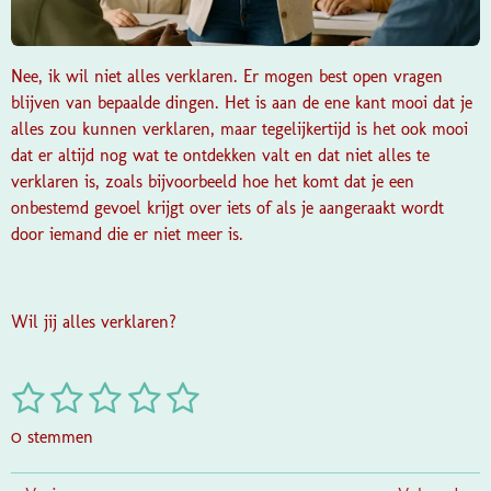
Nee, ik wil niet alles verklaren. Er mogen best open vragen
blijven van bepaalde dingen. Het is aan de ene kant mooi dat je
alles zou kunnen verklaren, maar tegelijkertijd is het ook mooi
dat er altijd nog wat te ontdekken valt en dat niet alles te
verklaren is, zoals bijvoorbeeld hoe het komt dat je een
onbestemd gevoel krijgt over iets of als je aangeraakt wordt
door iemand die er niet meer is.
Wil jij alles verklaren?
1
2
3
4
5
S
R
t
a
s
s
s
s
s
e
0 stemmen
t
m
t
t
t
t
t
i
m