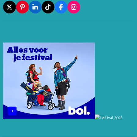
X
P
L
T
F
I
I
I
I
A
N
N
N
K
C
S
T
K
T
E
T
E
E
O
B
A
R
D
K
O
G
E
I
O
R
S
N
K
A
T
M