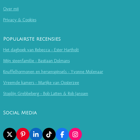
Over mij
Privacy & Cookies
Populairste recensies
Het dagboek van Rebecca - Ester Hartholt
Mijn steenfamilie - Bastiaan Dolmans
Knuffelhormonen en hersenspinsels - Yvonne Molenaar
Vreemde kamers - Marijke van Oosterzee
Stoplijn Grebbeberg - Bob Latten & Rob Janssen
Social Media
X
P
L
T
F
I