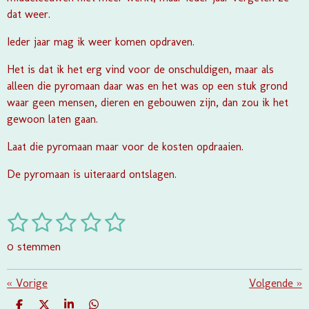
dat weer.
Ieder jaar mag ik weer komen opdraven.
Het is dat ik het erg vind voor de onschuldigen, maar als
alleen die pyromaan daar was en het was op een stuk grond
waar geen mensen, dieren en gebouwen zijn, dan zou ik het
gewoon laten gaan.
Laat die pyromaan maar voor de kosten opdraaien.
De pyromaan is uiteraard ontslagen.
1
2
3
4
5
S
R
t
a
s
s
s
s
s
e
0 stemmen
t
m
t
t
t
t
t
i
m
e
e
e
e
e
«
Vorige
e
Volgende
»
n
n
g
D
D
S
D