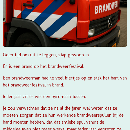
Geen tijd om uit te leggen, stap gewoon in.
Er is een brand op het brandweerfestival.
Een brandweerman had te veel biertjes op en stak het hart van
het brandweerfestival in brand.
Ieder jaar zit er wel een pyromaan tussen.
Je zou verwachten dat ze na al die jaren wel weten dat ze
moeten zorgen dat ze hun werkende brandweerspullen bij de
hand moeten hebben, dat dat antieke spul vanuit de
middeleeuwen niet meer werkt, maar ieder jaar vergeten ze