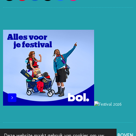
I
I
I
A
N
N
N
K
C
S
T
K
T
E
T
E
E
O
B
A
R
D
K
O
G
E
I
O
R
S
N
K
A
T
M
GA NAAR BOVEN
Deze website maakt gebruik van cookies om uw