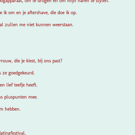
oogapparaat, om te drogen en om mijn haren te stylen.
oe ik om en je aftershave, die doe ik op.
val zullen me niet kunnen weerstaan.
ouw, die je kiest, bij ons past?
 is ze goedgekeurd.
n lief teefje heeft.
ns pluspunten mee.
om hebben.
atingfestival.