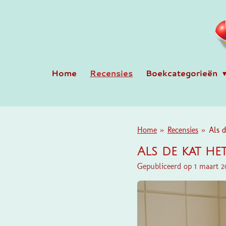
Ga
direct
naar
de
hoofdinhoud
Home
Recensies
Boekcategorieën
Home
»
Recensies
»
Als d
Als de kat he
Gepubliceerd op 1 maart 2