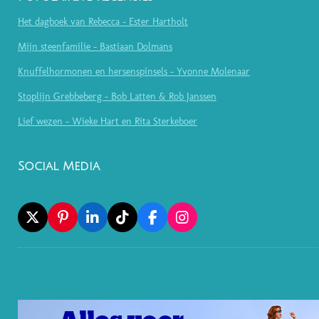
Het dagboek van Rebecca - Ester Hartholt
Mijn steenfamilie - Bastiaan Dolmans
Knuffelhormonen en hersenspinsels - Yvonne Molenaar
Stoplijn Grebbeberg - Bob Latten & Rob Janssen
Lief wezen - Wieke Hart en Rita Sterkeboer
Social Media
X
P
L
T
F
I
I
I
I
A
N
N
N
K
C
S
T
K
T
E
T
E
E
O
B
A
R
D
K
O
G
E
I
O
R
S
N
K
A