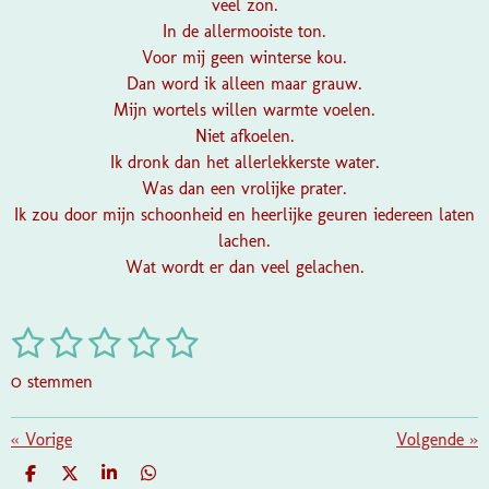
veel zon.
In de allermooiste ton.
Voor mij geen winterse kou.
Dan word ik alleen maar grauw.
Mijn wortels willen warmte voelen.
Niet afkoelen.
Ik dronk dan het allerlekkerste water.
Was dan een vrolijke prater.
Ik zou door mijn schoonheid en heerlijke geuren iedereen laten
lachen.
Wat wordt er dan veel gelachen.
1
2
3
4
5
S
R
t
a
s
s
s
s
s
e
0 stemmen
t
m
t
t
t
t
t
i
m
e
e
e
e
e
«
Vorige
e
Volgende
»
n
n
g
r
r
r
r
r
D
D
S
D