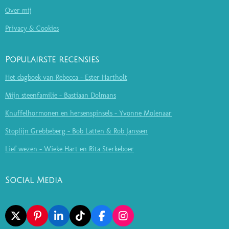
Over mij
Privacy & Cookies
Populairste recensies
Het dagboek van Rebecca - Ester Hartholt
Mijn steenfamilie - Bastiaan Dolmans
Knuffelhormonen en hersenspinsels - Yvonne Molenaar
Stoplijn Grebbeberg - Bob Latten & Rob Janssen
Lief wezen - Wieke Hart en Rita Sterkeboer
Social Media
X
P
L
T
F
I