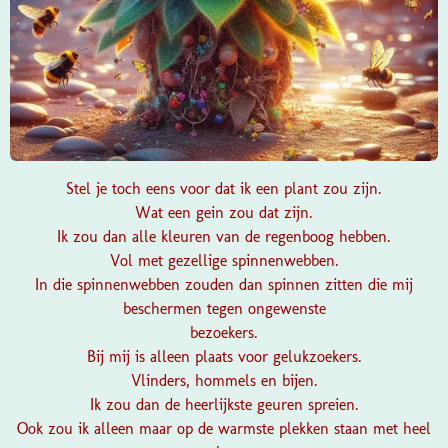
Stel je toch eens voor dat ik een plant zou zijn.
Wat een gein zou dat zijn.
Ik zou dan alle kleuren van de regenboog hebben.
Vol met gezellige spinnenwebben.
In die spinnenwebben zouden dan spinnen zitten die mij
beschermen tegen ongewenste
bezoekers.
Bij mij is alleen plaats voor gelukzoekers.
Vlinders, hommels en bijen.
Ik zou dan de heerlijkste geuren spreien.
Ook zou ik alleen maar op de warmste plekken staan met heel