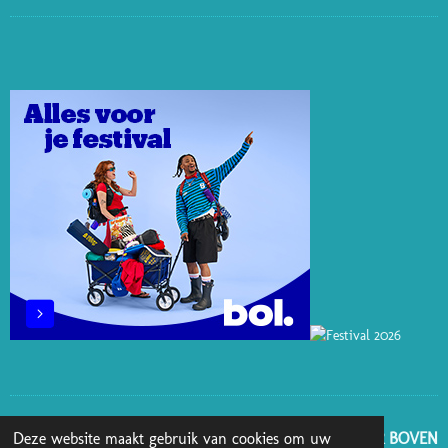
I
I
I
A
N
N
N
K
C
S
T
K
T
E
T
E
E
O
B
A
R
D
K
O
G
E
I
O
R
S
N
K
A
T
M
GA NAAR BOVEN
Deze website maakt gebruik van cookies om uw