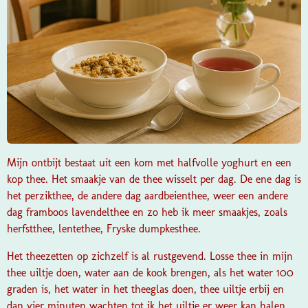
Mijn ontbijt bestaat uit een kom met halfvolle yoghurt en een
kop thee. Het smaakje van de thee wisselt per dag. De ene dag is
het perzikthee, de andere dag aardbeienthee, weer een andere
dag framboos lavendelthee en zo heb ik meer smaakjes, zoals
herfstthee, lentethee, Fryske dumpkesthee.
Het theezetten op zichzelf is al rustgevend. Losse thee in mijn
thee uiltje doen, water aan de kook brengen, als het water 100
graden is, het water in het theeglas doen, thee uiltje erbij en
dan vier minuten wachten tot ik het uiltje er weer kan halen.