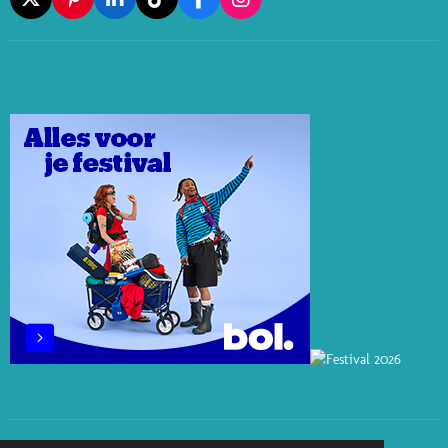
X
P
L
T
F
I
I
I
I
A
N
N
N
K
C
S
T
K
T
E
T
E
E
O
B
A
R
D
K
O
G
E
I
O
R
S
N
K
A
T
M