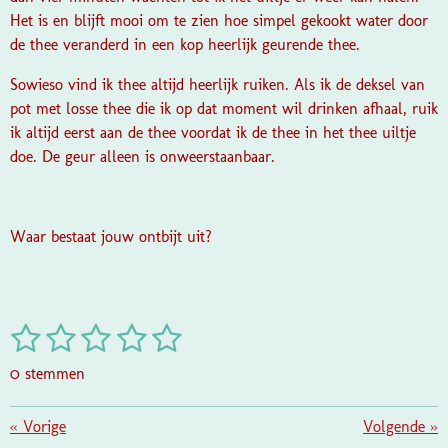
Het is en blijft mooi om te zien hoe simpel gekookt water door
de thee veranderd in een kop heerlijk geurende thee.
Sowieso vind ik thee altijd heerlijk ruiken. Als ik de deksel van
pot met losse thee die ik op dat moment wil drinken afhaal, ruik
ik altijd eerst aan de thee voordat ik de thee in het thee uiltje
doe. De geur alleen is onweerstaanbaar.
Waar bestaat jouw ontbijt uit?
1
2
3
4
5
S
R
t
a
s
s
s
s
s
e
0 stemmen
t
m
t
t
t
t
t
i
m
e
e
e
e
e
«
Vorige
e
Volgende
»
n
n