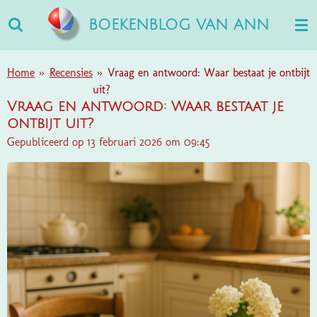
Ga
BOEKENBLOG VAN ANN
direct
naar
de
Home
»
Recensies
»
Vraag en antwoord: Waar bestaat je ontbijt
hoofdinhoud
uit?
Vraag en antwoord: Waar bestaat je
ontbijt uit?
Gepubliceerd op 13 februari 2026 om 09:45