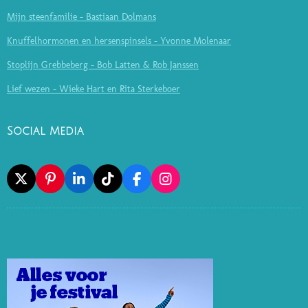
Mijn steenfamilie - Bastiaan Dolmans
Knuffelhormonen en hersenspinsels - Yvonne Molenaar
Stoplijn Grebbeberg - Bob Latten & Rob Janssen
Lief wezen - Wieke Hart en Rita Sterkeboer
Social Media
X
P
L
T
F
I
I
I
I
A
N
N
N
K
C
S
T
K
T
E
T
E
E
O
B
A
R
D
K
O
G
E
I
O
R
S
N
K
A
T
M