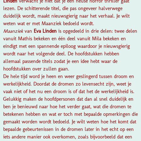
Linden
verwacht je niet dat je een heuse horror thriller gaat
lezen. De schitterende titel, die pas ongeveer halverwege
duidelijk wordt, maakt nieuwsgierig naar het verhaal. Je wilt
weten wat er met Maanziek bedoeld wordt.
Maanziek
van
Eva Linden
is opgedeeld in drie delen: twee delen
vanuit Mathis bekeken en één deel vanuit Mila bekeken en
eindigt met een spannende epiloog waardoor je nieuwsgierig
wordt naar het volgende deel. De hoofdstukken hebben
allemaal passende titels zodat je een idee hebt waar de
hoofdstukken over zullen gaan.
De hele tijd word je heen en weer geslingerd tussen droom en
werkelijkheid. Doordat de dromen zo levensecht zijn, weet je
vaak niet of het nu een droom is of dat het de werkelijkheid is.
Gelukkig maken de hoofdpersonen dat dan al snel duidelijk en
ben je benieuwd naar hoe het verder gaat, wat die dromen te
betekenen hebben en wat er toch met bepaalde opmerkingen die
gemaakt worden wordt bedoeld. Je wilt weten hoe het komt dat
bepaalde gebeurtenissen in de dromen later in het echt op een
iets andere manier ook overkomen, zoals bijvoorbeeld dat een