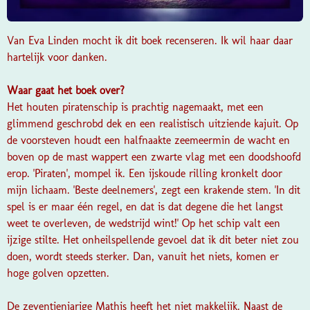
Van
Eva Linden
mocht ik dit boek recenseren. Ik wil haar daar
hartelijk voor danken.
Waar gaat het boek over?
Het houten piratenschip is prachtig nagemaakt, met een
glimmend geschrobd dek en een realistisch uitziende kajuit. Op
de voorsteven houdt een halfnaakte zeemeermin de wacht en
boven op de mast wappert een zwarte vlag met een doodshoofd
erop. 'Piraten', mompel ik. Een ijskoude rilling kronkelt door
mijn lichaam. 'Beste deelnemers', zegt een krakende stem. 'In dit
spel is er maar één regel, en dat is dat degene die het langst
weet te overleven, de wedstrijd wint!' Op het schip valt een
ijzige stilte. Het onheilspellende gevoel dat ik dit beter niet zou
doen, wordt steeds sterker. Dan, vanuit het niets, komen er
hoge golven opzetten.
De zeventienjarige Mathis heeft het niet makkelijk. Naast de