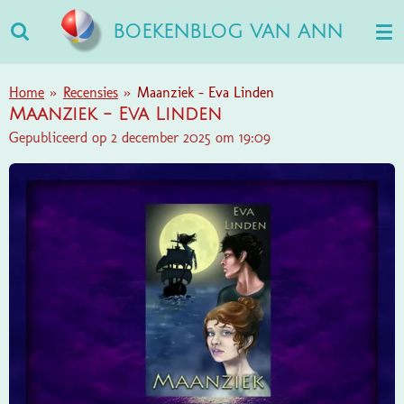
Ga
BOEKENBLOG VAN ANN
direct
naar
de
Home
»
Recensies
»
Maanziek - Eva Linden
hoofdinhoud
Maanziek - Eva Linden
Gepubliceerd op 2 december 2025 om 19:09